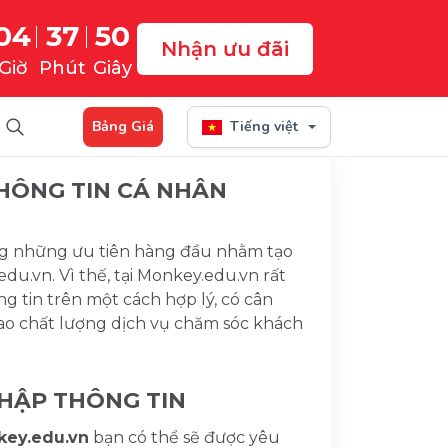
04
37
49
Nhận ưu đãi
Giờ
Phút
Giây
Bảng Giá
Tiếng việt
HÔNG TIN CÁ NHÂN
ng những ưu tiên hàng đầu nhằm tạo
du.vn. Vì thế, tại Monkey.edu.vn rất
g tin trên một cách hợp lý, có cân
ao chất lượng dịch vụ chăm sóc khách
THẬP THÔNG TIN
ey.edu.vn
bạn có thể sẽ được yêu