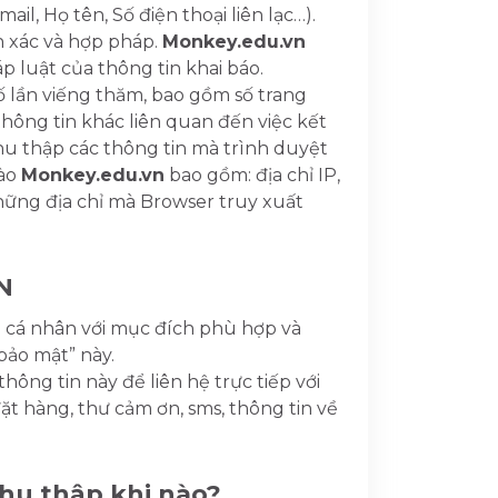
il, Họ tên, Số điện thoại liên lạc…).
h xác và hợp pháp.
Monkey.edu.vn
 luật của thông tin khai báo.
ố lần viếng thăm, bao gồm số trang
 thông tin khác liên quan đến việc kết
hu thập các thông tin mà trình duyệt
vào
Monkey.edu.vn
bao gồm: địa chỉ IP,
những địa chỉ mà Browser truy xuất
N
 cá nhân với mục đích phù hợp và
bảo mật” này.
hông tin này để liên hệ trực tiếp với
ặt hàng, thư cảm ơn, sms, thông tin về
thu thập khi nào?