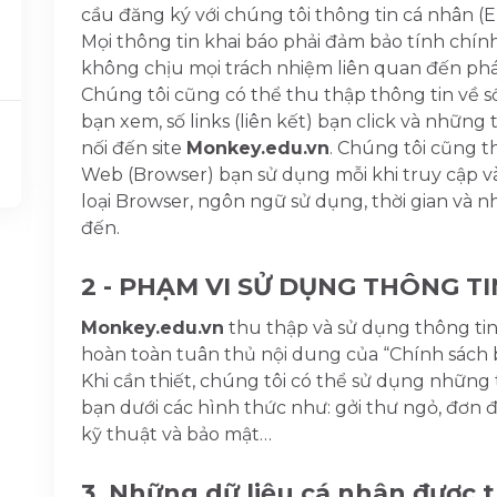
cầu đăng ký với chúng tôi thông tin cá nhân (Ema
Mọi thông tin khai báo phải đảm bảo tính chín
không chịu mọi trách nhiệm liên quan đến pháp
Chúng tôi cũng có thể thu thập thông tin về s
bạn xem, số links (liên kết) bạn click và những
nối đến site
Monkey.edu.vn
. Chúng tôi cũng t
Web (Browser) bạn sử dụng mỗi khi truy cập 
loại Browser, ngôn ngữ sử dụng, thời gian và 
đến.
2 - PHẠM VI SỬ DỤNG THÔNG TI
Monkey.edu.vn
thu thập và sử dụng thông tin
hoàn toàn tuân thủ nội dung của “Chính sách 
Khi cần thiết, chúng tôi có thể sử dụng những t
bạn dưới các hình thức như: gởi thư ngỏ, đơn đ
kỹ thuật và bảo mật…
3. Những dữ liệu cá nhân được 