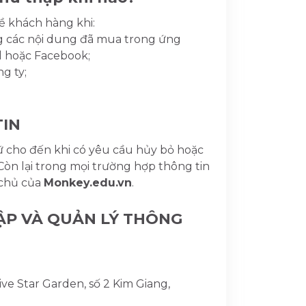
về khách hàng khi:
g các nội dung đã mua trong ứng
l hoặc Facebook;
g ty;
TIN
ữ cho đến khi có yêu cầu hủy bỏ hoặc
Còn lại trong mọi trường hợp thông tin
 chủ của
Monkey.edu.vn
.
HẬP VÀ QUẢN LÝ THÔNG
ive Star Garden, số 2 Kim Giang,