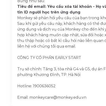
dung như sau:
Tiêu đề email: Yêu cầu xóa tài khoản - Họ v
tin ID người học trên ứng dụng
Monkey sẽ phản hồi yêu cầu của bạn trong khoả
Sau khi gửi yêu cầu này, khách hàng có thể đ
ứng dụng và dịch vụ của Monkey cho đến khi y
hợp khách hàng muốn cập nhật, sửa đổi hoặc 
thu thập hoặc có bất kì câu hỏi nào liên quan 
liên hệ với chúng tôi qua email.
CÔNG TY CỔ PHẦN EARLY START
Trụ sở chính: Tầng 3, tòa nhà G4 và G5, dự án F
phường Khương Đình, TP. Hà Nội
Hotline: 1900636052
Email: monkeycare@monkey.edu.vn