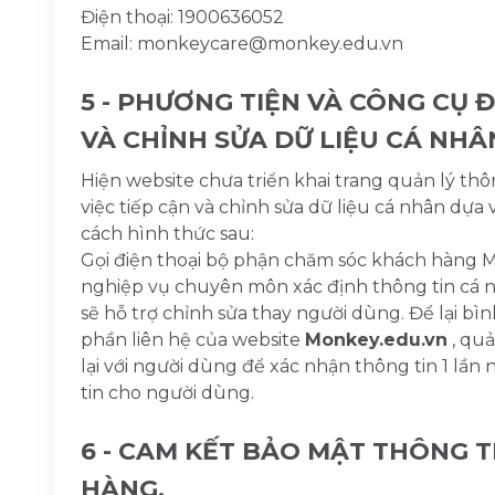
Điện thoại: 1900636052
Email: monkeycare@monkey.edu.vn
5 - PHƯƠNG TIỆN VÀ CÔNG CỤ 
VÀ CHỈNH SỬA DỮ LIỆU CÁ NHÂ
Hiện website chưa triển khai trang quản lý thôn
việc tiếp cận và chỉnh sửa dữ liệu cá nhân dự
cách hình thức sau:
Gọi điện thoại bộ phận chăm sóc khách hàng 
nghiệp vụ chuyên môn xác định thông tin cá 
sẽ hỗ trợ chỉnh sửa thay người dùng. Để lại bìn
phần liên hệ của website
Monkey.edu.vn
, quả
lại với người dùng để xác nhận thông tin 1 lần 
tin cho người dùng.
6 - CAM KẾT BẢO MẬT THÔNG 
HÀNG.