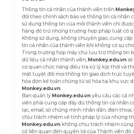
Thông tin cá nhân của thành viên trên
Monkey
đối theo chính sách bảo vệ thông tin cá nhân 
sử dụng thông tin của mỗi thành viên chỉ được
hàng đó trừ những trường hợp pháp luật có q
Không sử dụng, không chuyển giao, cung cấp h
tin cá nhân của thành viên khi không có sự ch
Trong trường hợp máy chủ lưu trữ thông tin 
dữ liệu cá nhân thành viên,
Monkey.edu.vn
sẽ
cơ quan chức năng điều tra xử lý kịp thời và t
mật tuyệt đối mọi thông tin giao dịch trực tu
hóa đơn kế toán chứng từ số hóa tại khu vực d
Monkey.edu.vn
.
Ban quản lý
Monkey.edu.vn
yêu cầu các cá nh
viên phải cung cấp đầy đủ thông tin cá nhân có 
lạc, email, số chứng minh nhân dân, điện thoại, 
chịu trách nhiệm về tính pháp lý của những th
Monkey.edu.vn
không chịu trách nhiệm cũng 
có liên quan đến quyền lợi của Thành viên đó 