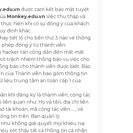
.edu.vn
được cam kết bảo mật tuyệt
của
Monkey.edu.vn
Việc thu thập và
 thực hiện khi có sự đồng ý của khách
uy định khác.
ay tiết lộ cho bên thứ 3 nào về thông
o phép đồng ý từ thành viên.
bị hacker tấn công dẫn đến mất mát
 có trách nhiệm thông báo vụ việc cho
hông báo cho thành viên được biết. Bảo
yến của Thành viên bao gồm thông tin
ữ liệu trung tâm an toàn cấp 1 của
ân khi đăng ký là thành viên, cộng tác
liên quan như: Họ và tên, địa chỉ liên
số tài khoản, mã cộng tác viên …., và
ông tin trên. Ban quản lý
như không giải quyết mọi khiếu nại
nếu xét thấy tất cả thông tin cá nhân