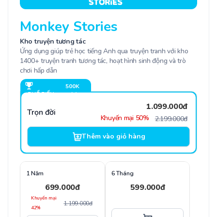
Monkey Stories
Kho truyện tương tác
Ứng dụng giúp trẻ học tiếng Anh qua truyện tranh với kho
1400+ truyện tranh tương tác, hoạt hình sinh động và trò
chơi hấp dẫn
500K
PHỔ BIẾN
LƯỢT
NHẤT
BÁN
1.099.000đ
Trọn đời
Khuyến mại 50%
2.199.000đ
Thêm vào giỏ hàng
1 Năm
6 Tháng
699.000đ
599.000đ
Khuyến mại
1.199.000đ
42%