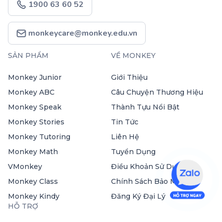
1900 63 60 52
monkeycare@monkey.edu.vn
SẢN PHẨM
VỀ MONKEY
Monkey Junior
Giới Thiệu
Monkey ABC
Câu Chuyện Thương Hiệu
Monkey Speak
Thành Tựu Nổi Bật
Monkey Stories
Tin Tức
Monkey Tutoring
Liên Hệ
Monkey Math
Tuyển Dụng
VMonkey
Điều Khoản Sử Dụng
Monkey Class
Chính Sách Bảo Mật
Monkey Kindy
Đăng Ký Đại Lý
HỖ TRỢ