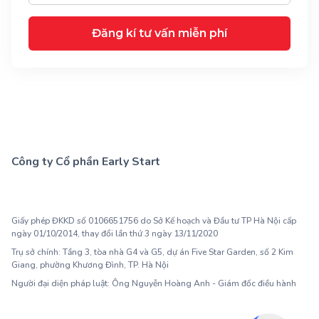
Đăng kí tư vấn miễn phí
Công ty Cổ phần Early Start
1900 63 60 52
Giấy phép ĐKKD số 0106651756 do Sở Kế hoạch và Đầu tư TP Hà Nội cấp
ngày 01/10/2014, thay đổi lần thứ 3 ngày 13/11/2020
Trụ sở chính: Tầng 3, tòa nhà G4 và G5, dự án Five Star Garden, số 2 Kim
Giang, phường Khương Đình, TP. Hà Nội
Người đại diện pháp luật: Ông Nguyễn Hoàng Anh - Giám đốc điều hành