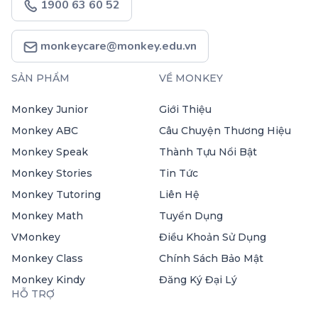
1900 63 60 52
monkeycare@monkey.edu.vn
SẢN PHẨM
VỀ MONKEY
Monkey Junior
Giới Thiệu
Monkey ABC
Câu Chuyện Thương Hiệu
Monkey Speak
Thành Tựu Nổi Bật
Monkey Stories
Tin Tức
Monkey Tutoring
Liên Hệ
Monkey Math
Tuyển Dụng
VMonkey
Điều Khoản Sử Dụng
Monkey Class
Chính Sách Bảo Mật
Monkey Kindy
Đăng Ký Đại Lý
HỖ TRỢ