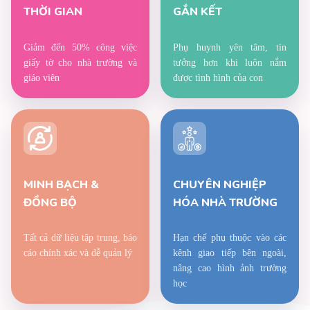
THỜI GIAN
GẮN KẾT
Giảm đến 50% công việc
Phụ huynh yên tâm, tin
giấy tờ cho nhà trường và
tưởng hơn khi luôn nắm
giáo viên
được tình hình của con
MINH BẠCH &
CHUYÊN NGHIỆP
ĐỒNG BỘ
HÓA NHÀ TRƯỜNG
Tất cả dữ liệu tập trung, báo
Hạn chế phụ thuộc vào các
cáo chính xác và dễ quản lý
kênh giao tiếp bên ngoài,
nâng cao hình ảnh trường
học