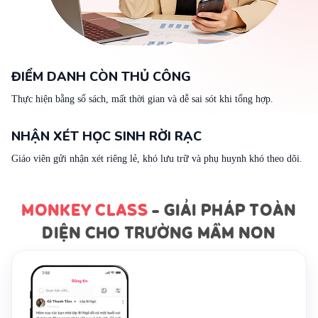
ĐIỂM DANH CÒN THỦ CÔNG
Thực hiện bằng sổ sách, mất thời gian và dễ sai sót khi tổng hợp.
NHẬN XÉT HỌC SINH RỜI RẠC
Giáo viên gửi nhận xét riêng lẻ, khó lưu trữ và phụ huynh khó theo dõi.
MONKEY CLASS
- GIẢI PHÁP TOÀN
DIỆN CHO TRƯỜNG MẦM NON