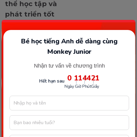
thể học tập và
phát triển tốt
hơn. Giúp con
khai phá tiềm
Bé học tiếng Anh dễ dàng cùng
năng tư duy và
Monkey Junior
ngôn ngữ ngay
hôm nay.
Nhận tư vấn về chương trình
0
11
44
21
Hết hạn sau
Ngày
Giờ
Phút
Giây
Nhập tên ba (mẹ) để
được Monkey tư vấn lộ
trình học cho bé