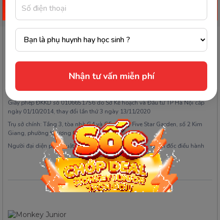
Đăng ký ngay
Công ty Cổ phần Early Start
Nhận tư vấn miễn phí
1900 63 60 52
Giấy phép ĐKKD số 0106651756 do Sở Kế hoạch và Đầu tư TP Hà Nội cấp
ngày 01/10/2014, thay đổi lần thứ 3 ngày 13/11/2020
Trụ sở chính: Tầng 3, tòa nhà G4 và G5, dự án Five Star Garden, số 2 Kim
Giang, phường Khương Đình, TP. Hà Nội
Người đại diện pháp luật: Ông Nguyễn Hoàng Anh - Giám đốc điều hành