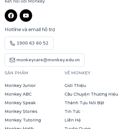
Kết nối với Monkey
Hotline và email hỗ trợ
1900 63 60 52
monkeycare@monkey.edu.vn
SẢN PHẨM
VỀ MONKEY
Monkey Junior
Giới Thiệu
Monkey ABC
Câu Chuyện Thương Hiệu
Monkey Speak
Thành Tựu Nổi Bật
Monkey Stories
Tin Tức
Monkey Tutoring
Liên Hệ
Monkey Math
Tuyển Dụng