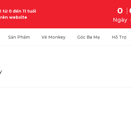
0
 từ 0 đến 11 tuổi
trên website
Ngày
Sản Phẩm
Về Monkey
Góc Ba Mẹ
Hỗ Trợ
y