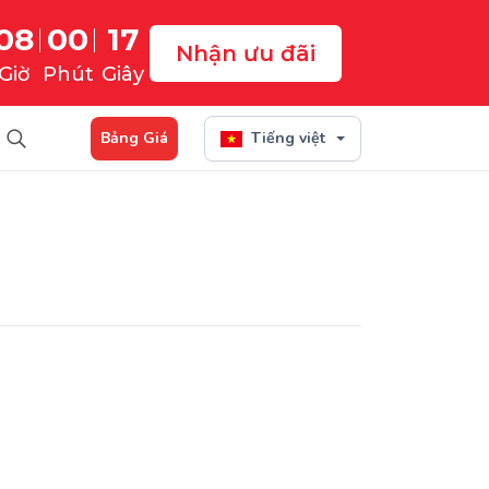
08
00
16
Nhận ưu đãi
Giờ
Phút
Giây
Bảng Giá
Tiếng việt