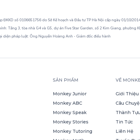
ép ĐKKD số 0106651756 do Sở Kế hoạch và Đầu tư TP Hà Nội cấp ngày 01/10/2014,
hính: Tầng 3, tòa nhà G4 và G5, dự án Five Star Garden, số 2 Kim Giang, phường 
ại diện pháp luật: Ông Nguyễn Hoàng Anh - Giám đốc điều hành
SẢN PHẨM
VỀ MONK
Monkey Junior
Giới Thiệu
Monkey ABC
Câu Chuyệ
Monkey Speak
Thành Tựu
Monkey Stories
Tin Tức
Monkey Tutoring
Liên Hệ