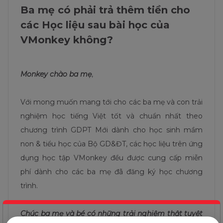
Ba mẹ có phải trả thêm tiền cho
các Học liệu sau bài học của
VMonkey không?
Monkey chào ba mẹ
,
Với mong muốn mang tới cho các ba mẹ và con trải
nghiệm học tiếng Việt tốt và chuẩn nhất theo
chương trình GDPT Mới dành cho học sinh mầm
non & tiểu học của Bộ GD&ĐT, các học liệu trên ứng
dụng học tập VMonkey đều được cung cấp miễn
phí dành cho các ba mẹ đã đăng ký học chương
trình.
Chúc ba mẹ và bé có những trải nghiệm thật tuyệt
Bé học tiếng Anh dễ dàng cùng