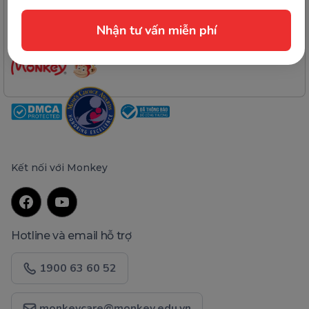
Nhận tư vấn miễn phí
Kết nối với Monkey
Hotline và email hỗ trợ
1900 63 60 52
monkeycare@monkey.edu.vn