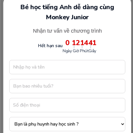
vời cùng VMonkey!
Monkey Junior
Ba mẹ thấy bài viết này hữu ích không?
Nhận tư vấn về chương trình
3 ba mẹ thấy hữu ích
0
12
14
41
Hết hạn sau
Ngày
Giờ
Phút
Giây
Công ty Cổ phần Early Start
1900 63 60 52
Giấy phép ĐKKD số 0106651756 do Sở Kế hoạch và Đầu tư TP Hà Nội cấp
ngày 01/10/2014, thay đổi lần thứ 3 ngày 13/11/2020
Trụ sở chính: Tầng 3, tòa nhà G4 và G5, dự án Five Star Garden, số 2 Kim
Giang, phường Khương Đình, TP. Hà Nội
Người đại diện pháp luật: Ông Nguyễn Hoàng Anh - Giám đốc điều hành