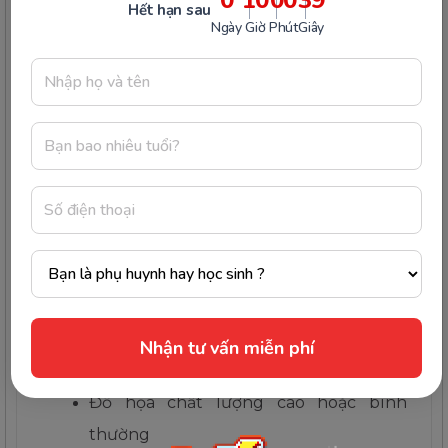
Hết hạn sau
Ngày
Giờ
Phút
Giây
Tại mục “Cài đặt” ba mẹ có thể tìm kiếm và cài
đặt các tính năng bao gồm:
Cài đặt các tính năng trong app và bài học
bao gồm:
Ngôn ngữ hiển thị: ba mẹ có thể chọn
tiếng Việt hoặc tiếng Anh
Âm thanh nền
Hiệu ứng âm thanh
Nhận tư vấn miễn phí
Giọng đọc câu hỏi
Đồ họa chất lượng cao hoặc bình
thường