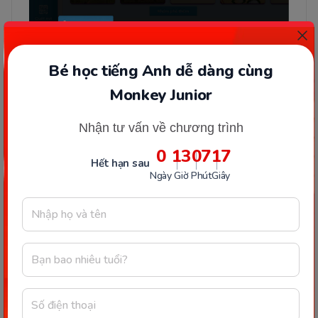
Bé học tiếng Anh dễ dàng cùng
Monkey Junior
Bước 2:
Làm phép tính đơn giản sau đó chọn
Nhận tư vấn về chương trình
“cài đặt”
0
13
07
17
Hết hạn sau
Ngày
Giờ
Phút
Giây