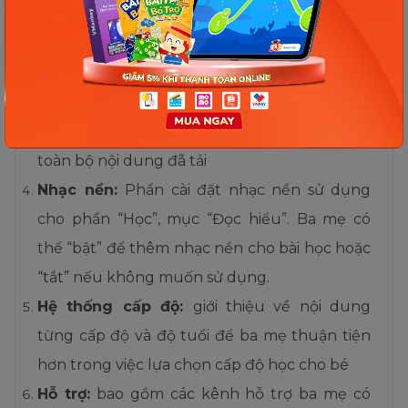
ngôn ngữ hiển thị phù hợp với nhu cầu của
mình
Xóa nội dung đã tải:
Ở mục này ba mẹ có
thể xóa đi các nội dung mà mình đã tải. Ba
mẹ có thể lựa chọn xóa từng truyện hoặc xóa
toàn bộ nội dung đã tải
Nhạc nền:
Phần cài đặt nhạc nền sử dụng
cho phần “Học”, mục “Đọc hiểu”. Ba mẹ có
thể “bật” để thêm nhạc nền cho bài học hoặc
“tắt” nếu không muốn sử dụng.
Hệ thống cấp độ:
giới thiệu về nội dung
từng cấp độ và độ tuổi để ba mẹ thuận tiện
hơn trong việc lựa chọn cấp độ học cho bé
Hỗ trợ:
bao gồm các kênh hỗ trợ ba mẹ có