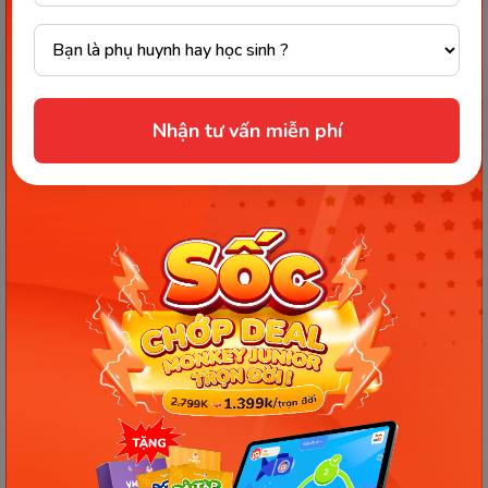
Tại mục cài đặt ba mẹ có thể tìm kiếm và cài
đặt các tính năng bao gồm:
Nhận tư vấn miễn phí
Thông báo:
Ba mẹ có thể tìm thấy những
thông báo quan trọng từ Monkey
Ngôn ngữ cài đặt:
hỗ trợ ba mẹ lựa chọn