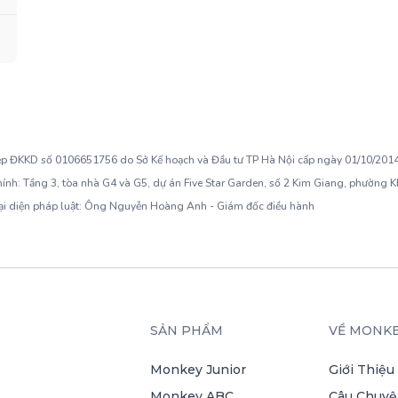
ép ĐKKD số 0106651756 do Sở Kế hoạch và Đầu tư TP Hà Nội cấp ngày 01/10/2014,
hính: Tầng 3, tòa nhà G4 và G5, dự án Five Star Garden, số 2 Kim Giang, phường 
ại diện pháp luật: Ông Nguyễn Hoàng Anh - Giám đốc điều hành
SẢN PHẨM
VỀ MONK
Monkey Junior
Giới Thiệu
Monkey ABC
Câu Chuyệ