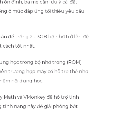
 ổn định, ba mẹ cần lưu ý cài đặt
rống ở mức đáp ứng tối thiểu yêu cầu
n để trống 2 - 3GB bộ nhớ trở lên để
 cách tốt nhất.
dung học trong bộ nhớ trong (ROM)
nên trường hợp máy có hỗ trợ thẻ nhớ
thêm nội dung học.
y Math và VMonkey đã hỗ trợ tính
g tính năng này để giải phóng bớt