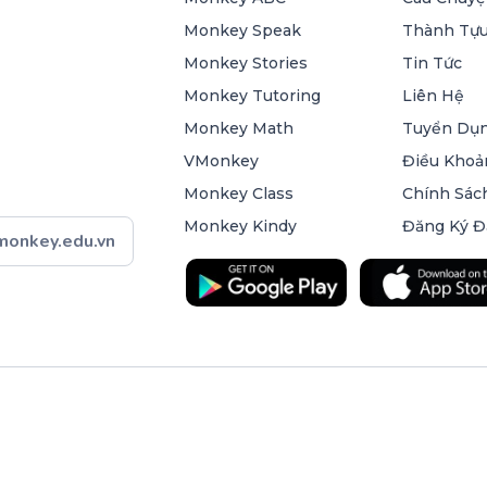
Monkey Speak
Thành Tựu
Monkey Stories
Tin Tức
Monkey Tutoring
Liên Hệ
Monkey Math
Tuyển Dụ
VMonkey
Điều Khoả
Monkey Class
Chính Sác
Monkey Kindy
Đăng Ký Đ
onkey.edu.vn