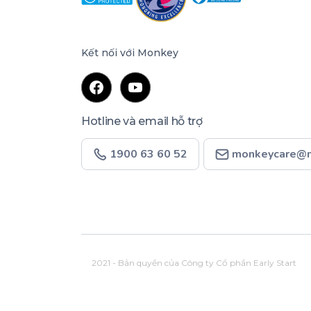
Kết nối với Monkey
Hotline và email hỗ trợ
1900 63 60 52
monkeycare@m
2021 - Bản quyền của Công ty Cổ phần Early Start