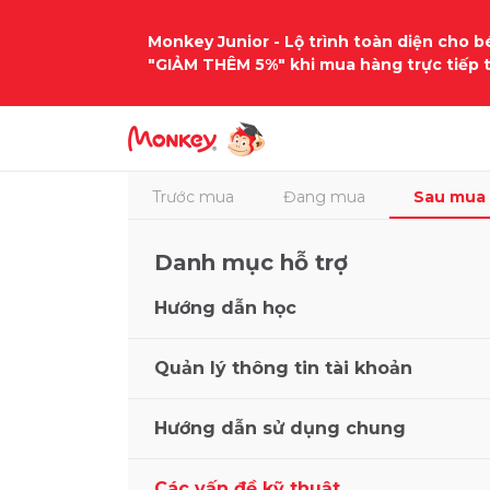
Monkey Junior - Lộ trình toàn diện cho bé
"GIẢM THÊM 5%" khi mua hàng trực tiếp 
Trang chủ
Hỗ trợ
Sau Mua
Trước mua
Đang mua
Sau mua
Danh mục hỗ trợ
Hướng dẫn học
Quản lý thông tin tài khoản
Hướng dẫn sử dụng chung
Các vấn đề kỹ thuật