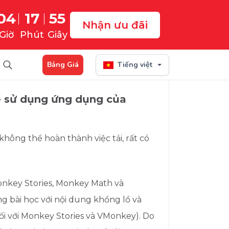
04
17
54
Nhận ưu đãi
Giờ
Phút
Giây
Tìm kiếm
Bảng Giá
Tiếng việt
ể sử dụng ứng dụng của
không thể hoàn thành việc tải, rất có
nkey Stories, Monkey Math và
g bài học với nội dung khổng lồ và
đối với Monkey Stories và VMonkey). Do