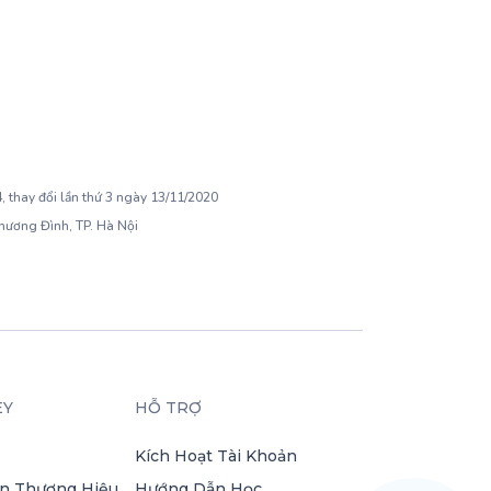
 thay đổi lần thứ 3 ngày 13/11/2020
Khương Đình, TP. Hà Nội
EY
HỖ TRỢ
Kích Hoạt Tài Khoản
n Thương Hiệu
Hướng Dẫn Học