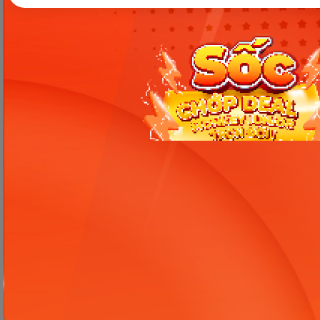
học tập thú vị cùng Monkey!
Ba mẹ thấy bài viết này hữu ích không?
63 ba mẹ thấy hữu ích
Công ty Cổ phần Early Start
1900 63 60 52
Giấy phép ĐKKD số 0106651756 do Sở Kế hoạch và Đầu tư TP Hà Nội cấp
ngày 01/10/2014, thay đổi lần thứ 3 ngày 13/11/2020
Trụ sở chính: Tầng 3, tòa nhà G4 và G5, dự án Five Star Garden, số 2 Kim
Giang, phường Khương Đình, TP. Hà Nội
Người đại diện pháp luật: Ông Nguyễn Hoàng Anh - Giám đốc điều hành