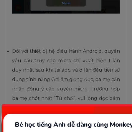
Đối với thiết bị hệ điều hành Android, quyền
yêu cầu truy cập micro chỉ xuất hiện 1 lần
duy nhất sau khi tải app và ở lần đầu tiên sử
dụng tính năng Ghi âm giọng đọc, ba mẹ cần
nhấn đồng ý cấp quyền micro. Trường hợp
ba mẹ chót nhất “Từ chối”, vui lòng đọc bấm
vào
để đọc hướng dẫn bật quyền truy
đây
cập micro cho thiết bị Android nhé.
Bé học tiếng Anh dễ dàng cùng Monkey