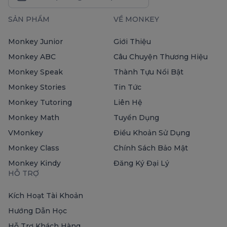
SẢN PHẨM
VỀ MONKEY
Monkey Junior
Giới Thiệu
Monkey ABC
Câu Chuyện Thương Hiệu
Monkey Speak
Thành Tựu Nổi Bật
Monkey Stories
Tin Tức
Monkey Tutoring
Liên Hệ
Monkey Math
Tuyển Dụng
VMonkey
Điều Khoản Sử Dụng
Monkey Class
Chính Sách Bảo Mật
Monkey Kindy
Đăng Ký Đại Lý
HỖ TRỢ
Kích Hoạt Tài Khoản
Hướng Dẫn Học
Hỗ Trợ Khách Hàng