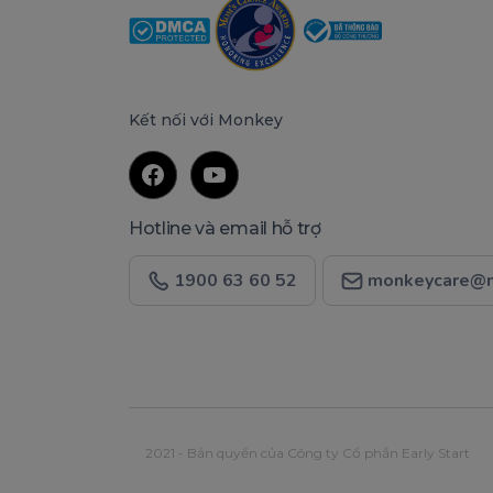
Kết nối với Monkey
Hotline và email hỗ trợ
1900 63 60 52
monkeycare@m
2021 - Bản quyền của Công ty Cổ phần Early Start