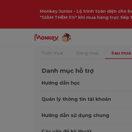
Monkey Junior - Lộ trình toàn diện cho bé
"GIẢM THÊM 5%" khi mua hàng trực tiếp 
Trang chủ
Hỗ trợ
Sau Mua
Trước mua
Đang mua
Sau mua
Danh mục hỗ trợ
Hướng dẫn học
Quản lý thông tin tài khoản
Hướng dẫn sử dụng chung
Các vấn đề kỹ thuật