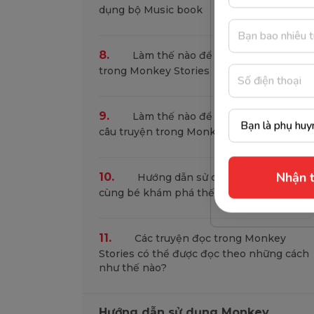
dụng bộ Music book
8.
Làm thế nào để đổi người học
trong Monkey Stories
9.
Làm thế nào để ghi âm được các
câu truyện trong Monkey Stories?
10.
Hướng dẫn sử dụng sách “Nhật ký
Nhận t
cùng bé khám phá thế giới”
11.
Các truyện đọc trong Monkey
Stories có thể được đọc theo những cách
như thế nào?
Hướng dẫn sử dụng Monkey