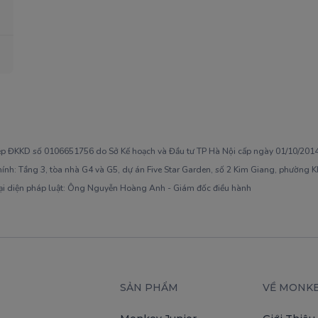
ép ĐKKD số 0106651756 do Sở Kế hoạch và Đầu tư TP Hà Nội cấp ngày 01/10/2014,
hính: Tầng 3, tòa nhà G4 và G5, dự án Five Star Garden, số 2 Kim Giang, phường 
ại diện pháp luật: Ông Nguyễn Hoàng Anh - Giám đốc điều hành
SẢN PHẨM
VỀ MONK