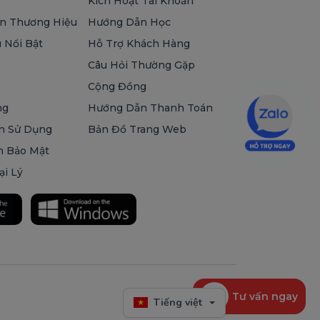
Kích Hoạt Tài Khoản
n Thương Hiệu
Hướng Dẫn Học
 Nổi Bật
Hỗ Trợ Khách Hàng
Câu Hỏi Thường Gặp
Cộng Đồng
ng
Hướng Dẫn Thanh Toán
n Sử Dụng
Bản Đồ Trang Web
h Bảo Mật
ại Lý
Tư vấn ngay
Tiếng việt