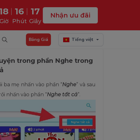
18
16
16
Nhận ưu đãi
Giờ
Phút
Giây
Tìm kiếm
Bảng Giá
Tiếng việt
ruyện trong phần Nghe trong
ả
i ba mẹ nhấn vào phần “
Nghe
” và sau
rồi nhấn vào phần “
Nghe tất cả
”.