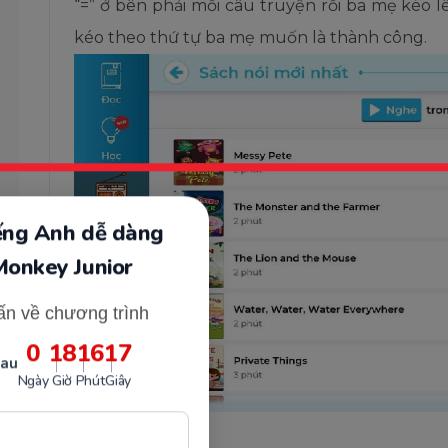
“=” ở bên phải mỗi câu truyện rồi ba mẹ kéo 
kéo theo thứ tự ba mẹ muốn là thành công.
iếng Anh dễ dàng
Monkey Junior
ấn về chương trình
0
18
16
16
sau
Ngày
Giờ
Phút
Giây