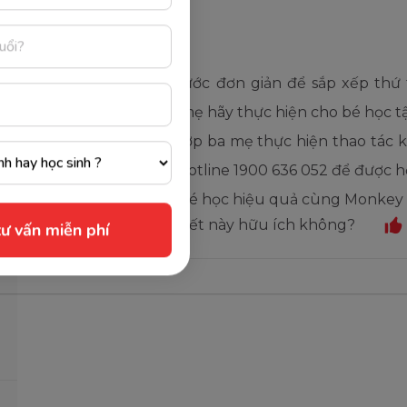
Trên đây là 2 bước đơn giản để
sắp xếp thứ
nghe tất cả
.
Ba mẹ hãy thực hiện cho bé học t
Trong trường hợp ba mẹ thực hiện thao tác k
hệ trực tiếp tới hotline 1900 636 052 để được hỗ
Chúc ba mẹ và bé học hiệu quả cùng Monkey S
Ba mẹ thấy bài viết này hữu ích không?
ư vấn miễn phí