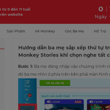
0
 từ 0 đến 11 tuổi
trên website
Ngày
Sản Phẩm
Về Monkey
Góc Ba Mẹ
Hỗ Trợ
Hướng dẫn ba mẹ sắp xếp thứ tự t
Monkey Stories khi chọn nghe tất c
Bước 1
:
Ba mẹ đăng nhập vào chương trình rồ
đó ba mẹ nhìn ở phía trên bên phải màn hình 