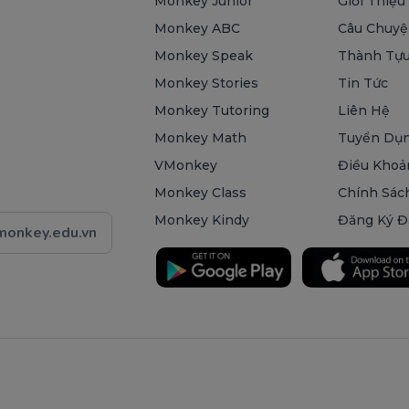
Monkey Junior
Giới Thiệu
Monkey ABC
Câu Chuyệ
Monkey Speak
Thành Tựu
Monkey Stories
Tin Tức
Monkey Tutoring
Liên Hệ
Monkey Math
Tuyển Dụ
VMonkey
Điều Khoả
Monkey Class
Chính Sác
Monkey Kindy
Đăng Ký Đ
onkey.edu.vn