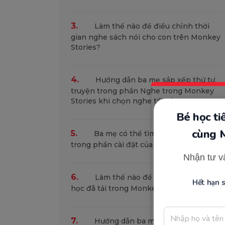
3.
Làm thế nào để điều chỉnh thời
gian nghe sách nói cho con trên Monkey
Stories?
4.
Hướng dẫn ba mẹ sắp xếp thứ tự
truyện trong phần Nghe trong Monkey
Stories khi chọn nghe tất cả
Bé học t
5.
cùng 
Ba mẹ có thể tìm kiếm thông tin gì
trong phần cài đặt của Monkey Stories?
Nhận tư v
6.
Làm thế nào để xóa bớt nội dung
Hết hạn 
học đã tải trong Monkey Stories?
7.
Hướng dẫn ba mẹ quét mã để sử