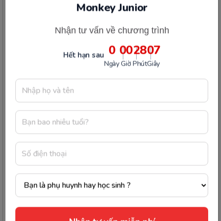
Nhận tư vấn về chương trình
20.
Hướng dẫn cài đặt chương trình trên máy
0
00
28
07
tính hệ điều hành Windows
Hết hạn sau
Ngày
Giờ
Phút
Giây
Đăng ký đại lý
Chính sách sau khi mua
Hướng dẫn sử dụng Monkey Junior
Hướng dẫn sử dụng Monkey Stories
Hướng dẫn sử dụng Monkey Math
Hướng dẫn sử dụng VMonkey
Nhận tư vấn miễn phí