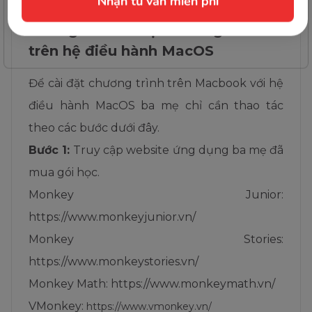
Hướng dẫn cài đặt chương trình
trên hệ điều hành MacOS
Để cài đặt chương trình trên Macbook với hệ
điều hành MacOS ba mẹ chỉ cần thao tác
theo các bước dưới đây.
Bước 1:
Truy cập website ứng dụng ba mẹ đã
mua gói học.
Monkey Junior:
https://www.monkeyjunior.vn/
Monkey Stories:
https://www.monkeystories.vn/
Monkey Math: https://www.monkeymath.vn/
VMonkey:
https://www.vmonkey.vn/