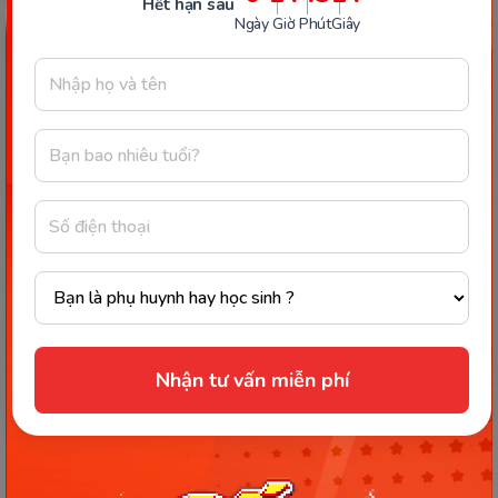
Hết hạn sau
Ngày
Giờ
Phút
Giây
Bước 2: Tại màn hình tiếp theo, ba mẹ sẽ nhìn
thấy phần cấp độ, mỗi cấp độ phù hợp với
khả năng và độ tuổi của từng bé, ba mẹ có
Nhận tư vấn miễn phí
thể lựa chọn cấp độ phù hợp cho bé bắt đầu
học. Monkey Junior bao gồm 6 cấp độ: