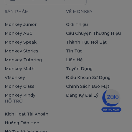
SẢN PHẨM
VỀ MONKEY
Monkey Junior
Giới Thiệu
Monkey ABC
Câu Chuyện Thương Hiệu
Monkey Speak
Thành Tựu Nổi Bật
Monkey Stories
Tin Tức
Monkey Tutoring
Liên Hệ
Monkey Math
Tuyển Dụng
VMonkey
Điều Khoản Sử Dụng
Monkey Class
Chính Sách Bảo Mật
Monkey Kindy
Đăng Ký Đại Lý
HỖ TRỢ
Kích Hoạt Tài Khoản
Hướng Dẫn Học
Hỗ Trợ Khách Hàng