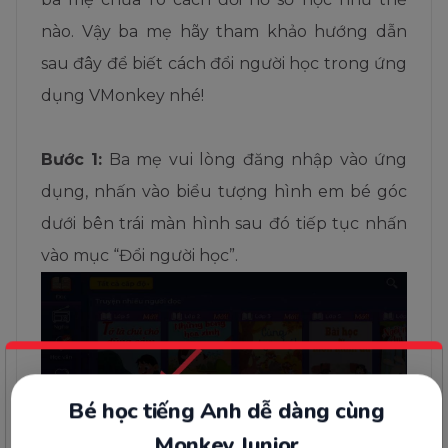
nào.
Vậy ba mẹ hãy tham khảo hướng dẫn
sau đây để biết cách đổi người học trong ứng
dụng VMonkey nhé!
Bước 1:
Ba mẹ vui lòng đăng nhập vào ứng
dụng, nhấn vào biểu tượng hình em bé góc
Bé học tiếng Anh dễ dàng cùng
dưới bên trái màn hình sau đó tiếp tục nhấn
Monkey Junior
vào mục “Đổi người học”.
Nhận tư vấn về chương trình
0
07
55
59
Hết hạn sau
Ngày
Giờ
Phút
Giây