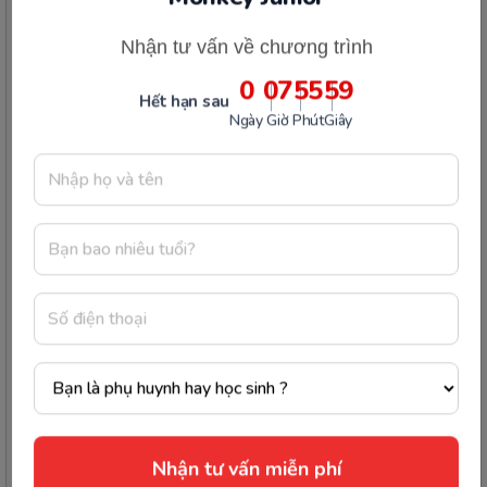
Bước 2
:
Sau khi thực hiện bước 1, màn hình
sẽ hiển thị lên tất cả hồ sơ người học mà ba
mẹ đã tạo cho bé. Ba mẹ vui lòng nhấn vào ô
Nhận tư vấn miễn phí
“Chọn” để chọn người học mà ba mẹ muốn
đổi là thành công.