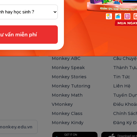
ư vấn miễn phí
SẢN PHẨM
VỀ MONK
Monkey Junior
Giới Thiệu
Monkey ABC
Câu Chuyệ
Monkey Speak
Thành Tựu
Monkey Stories
Tin Tức
Monkey Tutoring
Liên Hệ
Monkey Math
Tuyển Dụ
VMonkey
Điều Khoả
Monkey Class
Chính Sác
Monkey Kindy
Đăng Ký Đ
onkey.edu.vn