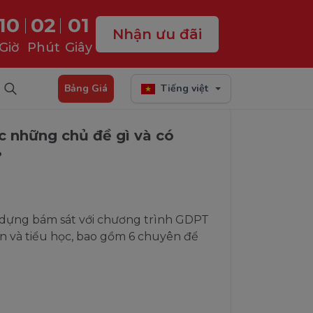
10
02
01
Nhận ưu đãi
Giờ
Phút
Giây
Tìm kiếm
Bảng Giá
Tiếng việt
 những chủ đề gì và có
?
dựng bám sát với chương trình GDPT
 và tiểu học, bao gồm 6 chuyên để