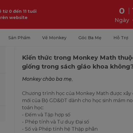
0
 từ 0 đến 11 tuổi
trên website
Ngày
Sản Phẩm
Về Monkey
Góc Ba Mẹ
Hỗ Trợ
Kiến thức trong Monkey Math thuộc
giống trong sách giáo khoa không
Monkey chào ba mẹ
,
Chương trình học của Monkey Math được xây 
mới của Bộ GD&ĐT dành cho học sinh mầm non
toán học:
- Đếm và Tập hợp số
- Phép tính và Tư duy Đại số
- Số và Phép tính hệ Thập phân