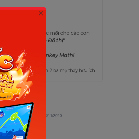
êm những kiến thức mới cho các con
 cao là "
Dữ liệu & Đồ thị
"
 tuyệt vời cùng Monkey Math!
2
ba mẹ thấy hữu ích
2 ba mẹ thấy hữu ích
 thay đổi lần thứ 3 ngày 13/11/2020
Khương Đình, TP. Hà Nội