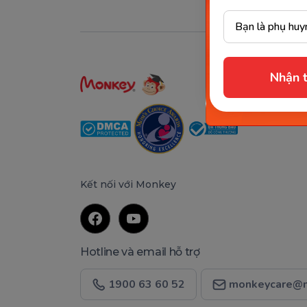
Nhận t
Kết nối với Monkey
Hotline và email hỗ trợ
1900 63 60 52
monkeycare@m