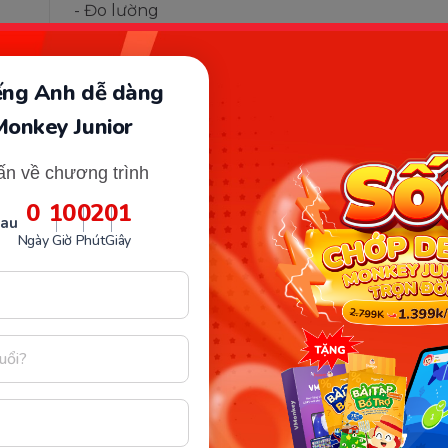
- Đo lường
- Hình học
- Thời gian
iếng Anh dễ dàng
Bên cạnh đó, để phục vụ nhu cầu tìm hiểu th
Monkey Junior
ham học Toán, Monkey Math có chuyên đề nâng
ấn về chương trình
Chúc ba mẹ và bé có những trải nghiệm thật
0
10
02
01
sau
Ba mẹ thấy bài viết này hữu ích không?
Ngày
Giờ
Phút
Giây
ép ĐKKD số 0106651756 do Sở Kế hoạch và Đầu tư TP Hà Nội cấp ngày 01/10/2014,
hính: Tầng 3, tòa nhà G4 và G5, dự án Five Star Garden, số 2 Kim Giang, phường 
ại diện pháp luật: Ông Nguyễn Hoàng Anh - Giám đốc điều hành