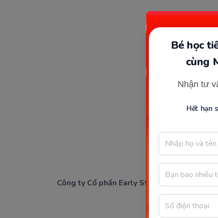
Bé học t
cùng 
Nhận tư v
Hết hạn 
Công ty Cổ phần Early Start
Giấy ph
Trụ sở c
1900 63 60 52
Người đ