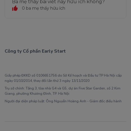
Ba mẹ thấy bài viết này hữu ích không?
0 ba mẹ thấy hữu ích
Công ty Cổ phần Early Start
1900 63 60 52
Giấy phép ĐKKD số 0106651756 do Sở Kế hoạch và Đầu tư TP Hà Nội cấp
ngày 01/10/2014, thay đổi lần thứ 3 ngày 13/11/2020
Trụ sở chính: Tầng 3, tòa nhà G4 và G5, dự án Five Star Garden, số 2 Kim
Giang, phường Khương Đình, TP. Hà Nội
Người đại diện pháp luật: Ông Nguyễn Hoàng Anh - Giám đốc điều hành