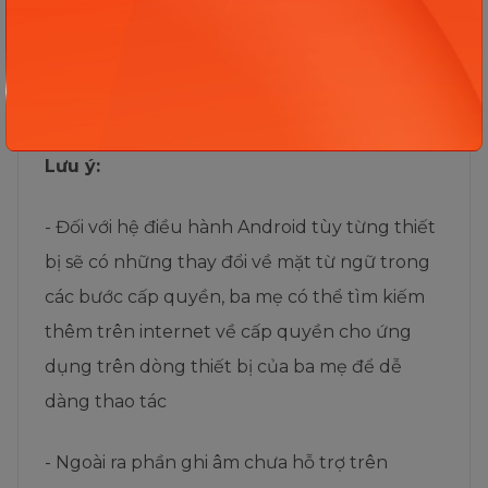
>> Quyền >> bật các quyền “bộ nhớ”,
“Micro” và “Máy ảnh” cho ứng dụng
. Sau
đó khởi động lại chương trình là ba mẹ có thể
ghi âm được
Lưu ý:
- Đối với hệ điều hành Android tùy từng thiết
bị sẽ có những thay đổi về mặt từ ngữ trong
các bước cấp quyền, ba mẹ có thể tìm kiếm
thêm trên internet về cấp quyền cho ứng
dụng trên dòng thiết bị của ba mẹ để dễ
dàng thao tác
- Ngoài ra phần ghi âm chưa hỗ trợ trên