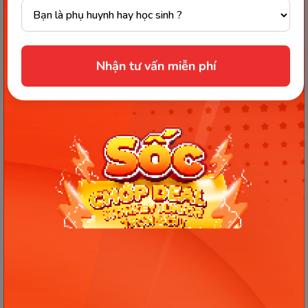
lần tiếp theo, khi đó ba mẹ lưu ý chọn đồng ý
cấp quyền cho ứng dụng
Nhận tư vấn miễn phí
2. Đối với các thiết bị sử dụng hệ điều hành
Android: ba mẹ vào mục
cài đặt của máy >>
ứng dụng >> tìm kiếm và chọn vào ứng
dụng VMonkey >> ấn quyền của ứng dụng