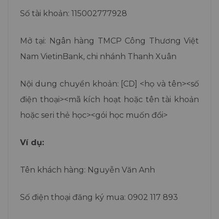
Monkey Junior
Số tài khoản: 115002777928
Nhận tư vấn về chương trình
0
17
08
18
Mở tại: Ngân hàng TMCP Công Thương Việt
Hết hạn sau
Ngày
Giờ
Phút
Giây
Nam VietinBank, chi nhánh Thanh Xuân
Nội dung chuyển khoản: [CD] <họ và tên><số
điện thoại><mã kích hoạt hoặc tên tài khoản
hoặc seri thẻ học><gói học muốn đổi>
Ví dụ:
Tên khách hàng: Nguyễn Văn Anh
Số điện thoại đăng ký mua: 0902 117 893
Nhận tư vấn miễn phí