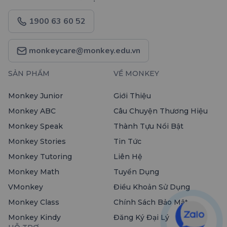
1900 63 60 52
monkeycare@monkey.edu.vn
SẢN PHẨM
VỀ MONKEY
Monkey Junior
Giới Thiệu
Monkey ABC
Câu Chuyện Thương Hiệu
Monkey Speak
Thành Tựu Nổi Bật
Monkey Stories
Tin Tức
Monkey Tutoring
Liên Hệ
Monkey Math
Tuyển Dụng
VMonkey
Điều Khoản Sử Dụng
Monkey Class
Chính Sách Bảo Mật
Monkey Kindy
Đăng Ký Đại Lý