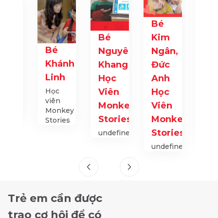
Bé
Bé
Bé
Kim
Bé
Ch
Nguyên
Ngân,
é
Khánh
An
Khang
Đức
uy
Linh
An
Học
Anh
ọc
Dũ
Học
Viên
Học
ên
viên
onkey
Monkey
Viên
Họ
Monkey
nior
viê
Stories
Monkey
Stories
Mo
Stories
undefined
Sto
undefined
Trẻ em cần được
trao cơ hội để có