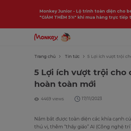
$language = config('app.locale');
Monkey Junior - Lộ trình toàn diện cho bé
"GIẢM THÊM 5%" khi mua hàng trực tiếp 
Trang chủ
Tin tức
5 Lợi ích vượt trội 
5 Lợi ích vượt trội ch
hoàn toàn mới
17/11/2023
4469 views
Nắm bắt được toàn diện các khía cạnh c
thú vị, thêm “thầy giáo” AI (Công nghệ t