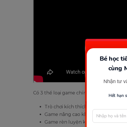
Bé học t
cùng 
Nhận tư v
Có 3 thể loại game chính sẽ được chọn lọ
Hết hạn 
Trò chơi kích thích trí nhớ và tư duy
Game nâng cao khả năng tiếp nhận t
Game rèn luyện khả năng tương tác 