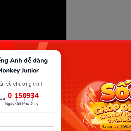
iếng Anh dễ dàng
Monkey Junior
ấn về chương trình
0
15
09
33
c và sắp xếp cho mỗi bé gồm:
sau
Ngày
Giờ
Phút
Giây
 hình ảnh của trẻ.
hông tin và tư duy phân tích của trẻ.
của trẻ.