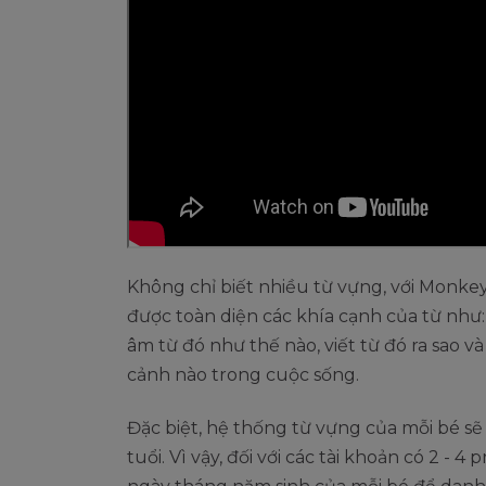
Không chỉ biết nhiều từ vựng, với Monkey 
được toàn diện các khía cạnh của từ như
âm từ đó như thế nào, viết từ đó ra sao 
cảnh nào trong cuộc sống.
Đặc biệt, hệ thống từ vựng của mỗi bé s
tuổi. Vì vậy, đối với các tài khoản có 2 - 