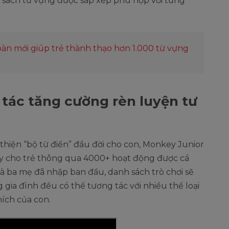
 sách từ vựng được sắp xếp phù hợp với từng
àn mới giúp trẻ thành thạo hơn 1.000 từ vựng
 tác tăng cường rèn luyện tư
thiện “bộ từ điển” đầu đời cho con, Monkey Junior
uy cho trẻ thông qua 4000+ hoạt động được cá
à ba mẹ đã nhập ban đầu, danh sách trò chơi sẽ
 gia đình đều có thể tương tác với nhiều thể loại
hích của con.