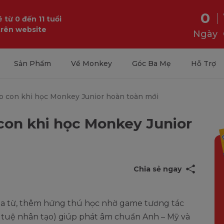
0
 từ 0 đến 11 tuổi
trên website
Ngày
Sản Phẩm
Về Monkey
Góc Ba Mẹ
Hỗ Trợ
cho con khi học Monkey Junior hoàn toàn mới
o con khi học Monkey Junior
Chia sẻ ngay
ủa từ, thêm hứng thú học nhờ game tương tác
rí tuệ nhân tạo) giúp phát âm chuẩn Anh – Mỹ và