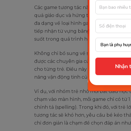
Các game tương tác này đều đảm bảo 2 mụ
quả giáo dục và hứng thú học cho trẻ. Mỗ
đa dạng về loại hình game tương tác, kết
tiếp nhận từ vựng bằng mọi giác quan, kí
suốt trong quá trình học tập.
Không chỉ bổ sung về số lượng, độ khó c
được các chuyên gia của Monkey tính to
Nhận t
cho từng trẻ. Điều này được phân chia 
năng vận động tinh của trẻ.
Ví dụ, với nhóm trẻ nhỏ mới bắt đầu học 
chạm vào màn hình, mỗi game chỉ có từ 1 
chính tả (spelling). Trong khi đó, với trẻ 
tương tác sẽ khó hơn, yêu cầu bé kéo thả
chỉ đơn giản là chạm để chọn đáp án nh