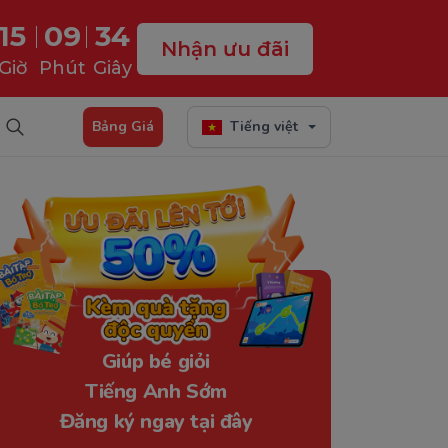
15
09
33
Nhận ưu đãi
Giờ
Phút
Giây
Bảng Giá
Tiếng việt
Giúp bé giỏi
Tiếng Anh Sớm
Đăng ký ngay tại đây