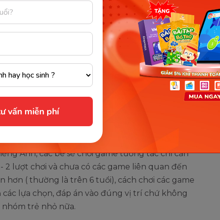
c tiêu xuyên suốt quá trình học của trẻ: Hiệu
i bài học trong Monkey Junior có 5 – 12 hoạt động
 hợp hình ảnh, video minh họa sinh động, giúp trẻ
ch thích tư duy và duy trì sự hào hứng xuyên
ủa các game tương tác và thời lượng chơi cũng
án kỹ lưỡng nhằm cá nhân hóa chương trình học
ư vấn miễn phí
dựa trên nghiên cứu về nhận thức cũng như khả
tiếng Anh, các bé sẽ chơi game tương tác chỉ cần
- 2 lượt chơi và chưa có các game liên quan đến
lớn hơn ( thường là trên 6 tuổi), cách chơi các game
 các lựa chọn, đáp án vào đúng vị trí chứ không
ư nhóm trẻ nhỏ nữa.