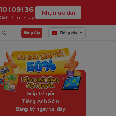
10
09
35
Nhận ưu đãi
Giờ
Phút
Giây
Bảng Giá
Tiếng việt
Giúp bé giỏi
Tiếng Anh Sớm
Đăng ký ngay tại đây