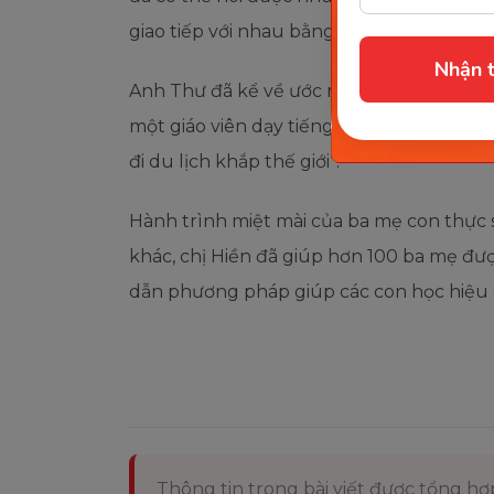
giao tiếp với nhau bằng tiếng Anh rất hà
Nhận t
Anh Thư đã kể về ước mơ của mình: “Chá
một giáo viên dạy tiếng Anh và trước khi
đi du lịch khắp thế giới”.
Hành trình miệt mài của ba mẹ con thực
khác, chị Hiền đã giúp hơn 100 ba mẹ đư
dẫn phương pháp giúp các con học hiệu 
Thông tin trong bài viết được tổng h