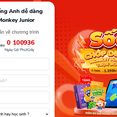
ặp du khách nước ngoài các bé cũng rất ngượng,
iếng Anh dễ dàng
viên cùng với học Monkey Junior hàng ngày nên
Monkey Junior
ơn và chủ động mở rộng chủ đề nói chuyện.
ấn về chương trình
g Anh nhưng thực tế hai con lại vô cùng yêu
0
10
09
35
sau
đe bằng cách buổi đó không cho con học Monkey
Ngày
Giờ
Phút
Giây
0 trên lớp vẫn thấy rất tiếc vì bỏ lỡ buổi học với
 tự hào ánh vẫn lên trong mắt người mẹ khi nói về
ững gì các con có được từ Monkey Junior và nói
km với mẹ không dài.”
unior hợp giao tiếp với người nước ngoài, hai bé
. Hiện tại, ngay cả khi ở nhà, hai bạn nhỏ cũng