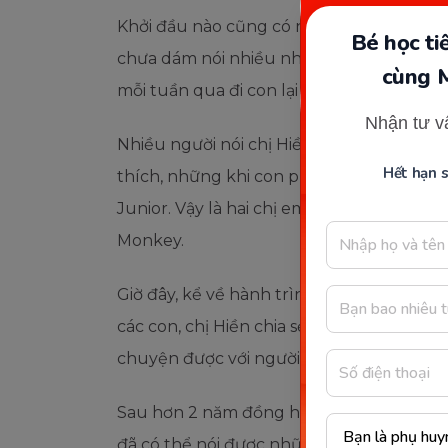
Khởi đầu nào cũng có những khó khăn, g
Bé học t
chưa dám nói nhiều nhưng nhờ mẹ động 
cùng 
mỗi tuần qua đi con lại trở nên tự tin h
Nhận tư v
Nhiều người nói chị Hiền ép con học tiến
Hết hạn 
thích, những khi con phạm lỗi chị răn 
Junior. Vậy là hai chị em dù có được điểm 1
Monkey.
Giờ đây, kể về hành trình, niềm vui, niềm
các con, chị Hiền chia sẻ: “Mẹ nghĩ là nh
chuyện được với người nước ngoài thì 25
Sau hơn 2 năm đồng hành kết với Monkey J
đã có thể nói được những câu dài lưu loát