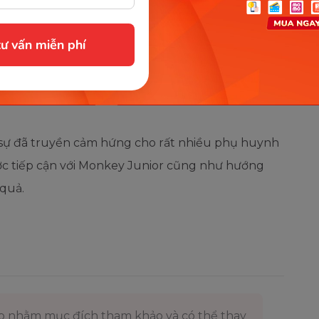
o hứng.
ư vấn miễn phí
u thích học tiếng Anh vì cháu ước mơ trở thành
 trở thành giáo viên dạy tiếng Anh thì cháu muốn
 sự đã truyền cảm hứng cho rất nhiều phụ huynh
ợc tiếp cận với Monkey Junior cũng như hướng
quả.
ợp nhằm mục đích tham khảo và có thể thay