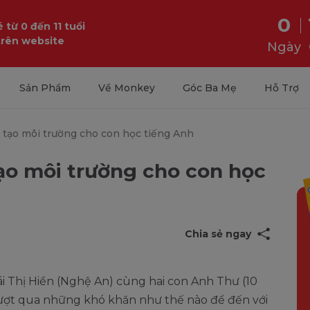
0
 từ 0 đến 11 tuổi
trên website
Ngày
Sản Phẩm
Về Monkey
Góc Ba Mẹ
Hỗ Trợ
tạo môi trường cho con học tiếng Anh
ạo môi trường cho con học
Chia sẻ ngay
i Thị Hiền (Nghệ An) cùng hai con Anh Thư (10
 vượt qua những khó khăn như thế nào để đến với