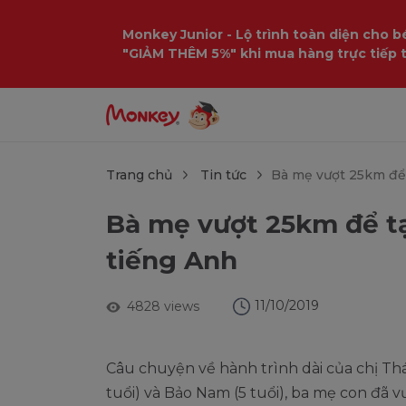
$language = config('app.locale');
Monkey Junior - Lộ trình toàn diện cho bé
"GIẢM THÊM 5%" khi mua hàng trực tiếp 
Trang chủ
Tin tức
Bà mẹ vượt 25km để 
Bà mẹ vượt 25km để t
tiếng Anh
11/10/2019
4828 views
Câu chuyện về hành trình dài của chị Thá
tuổi) và Bảo Nam (5 tuổi), ba mẹ con đã