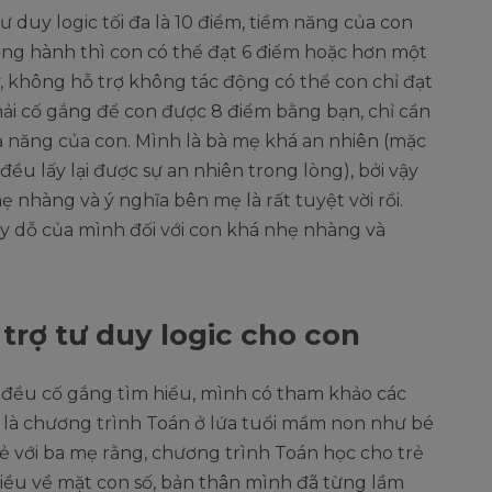
 duy logic tối đa là 10 điểm, tiềm năng của con
ồng hành thì con có thể đạt 6 điểm hoặc hơn một
y, không hỗ trợ không tác động có thể con chỉ đạt
hải cố gắng để con được 8 điểm bằng bạn, chỉ cần
 năng của con. Mình là bà mẹ khá an nhiên (mặc
ều lấy lại được sự an nhiên trong lòng), bởi vậy
ẹ nhàng và ý nghĩa bên mẹ là rất tuyệt vời rồi.
y dỗ của mình đối với con khá nhẹ nhàng và
trợ tư duy logic cho con
c đều cố gắng tìm hiểu, mình có tham khảo các
t là chương trình Toán ở lứa tuổi mầm non như bé
 với ba mẹ rằng, chương trình Toán học cho trẻ
ều về mặt con số, bản thân mình đã từng lầm