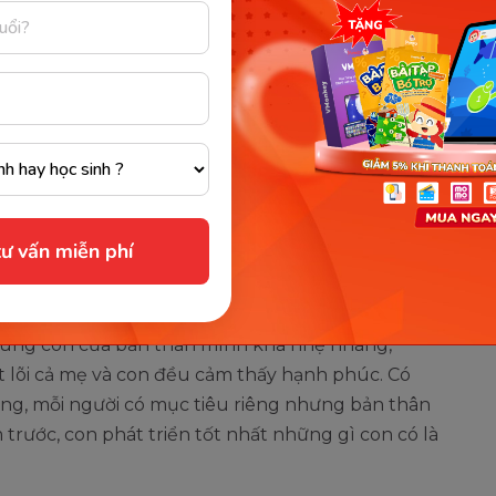
iến con thành thần đồng, mọt
 về mục đích của giáo dục sớm không phải biến con
chính hiệu hay đánh mất tuổi thơ, bắt con học
ư vấn miễn phí
i người lầm tưởng.
hiểu đơn giản chỉ là phát huy tổ chất có sẵn
 cùng con của bản thân mình khá nhẹ nhàng,
ốt lõi cả mẹ và con đều cảm thấy hạnh phúc. Có
àng, mỗi người có mục tiêu riêng nhưng bản thân
rước, con phát triển tốt nhất những gì con có là