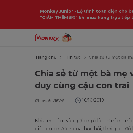
$language = config('app.locale');
Monkey Junior - Lộ trình toàn diện cho bé
"GIẢM THÊM 5%" khi mua hàng trực tiếp 
Trang chủ
Tin tức
Chia sẻ từ một bà m
Chia sẻ từ một bà mẹ 
duy cùng cậu con trai
16/10/2019
6436 views
Khi Jim chìm vào giấc ngủ là giờ mình m
giáo dục nước ngoài học hỏi, thời gian đó