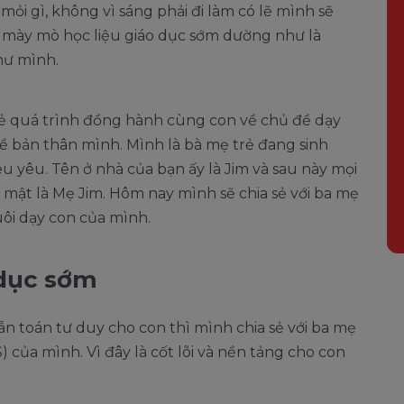
ỏi gì, không vì sáng phải đi làm có lẽ mình sẽ
 mày mò học liệu giáo dục sớm dường như là
hư mình.
a sẻ quá trình đồng hành cùng con về chủ đề dạy
 về bản thân mình. Mình là bà mẹ trẻ đang sinh
siêu yêu. Tên ở nhà của bạn ấy là Jim và sau này mọi
 mật là Mẹ Jim. Hôm nay mình sẽ chia sẻ với ba mẹ
ôi dạy con của mình.
 dục sớm
ẫn toán tư duy cho con thì mình chia sẻ với ba mẹ
ủa mình. Vì đây là cốt lõi và nền tảng cho con