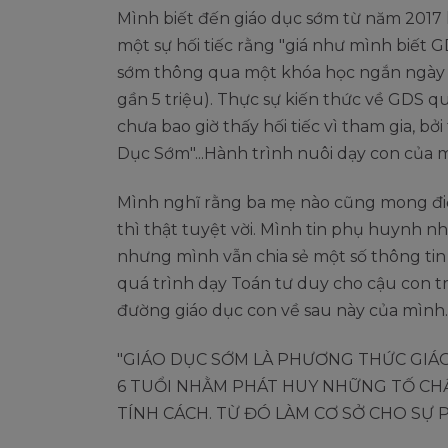
Mình biết đến giáo dục sớm từ năm 2017 
một sự hối tiếc rằng "giá như mình biết G
sớm thông qua một khóa học ngắn ngày (m
gần 5 triệu). Thực sự kiến thức về GDS 
chưa bao giờ thấy hối tiếc vì tham gia, b
Dục Sớm"...Hành trình nuôi dạy con của m
Mình nghĩ rằng ba mẹ nào cũng mong đi
thì thật tuyệt vời. Mình tin phụ huynh 
nhưng mình vẫn chia sẻ một số thông tin 
quá trình dạy Toán tư duy cho cậu con tra
đường giáo dục con về sau này của mình.
"GIÁO DỤC SỚM LÀ PHƯƠNG THỨC GIÁO
6 TUỔI NHẰM PHÁT HUY NHỮNG TỐ CHẤ
TÍNH CÁCH. TỪ ĐÓ LÀM CƠ SỞ CHO SỰ 