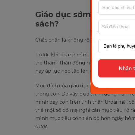
Giáo dục sớm có phải b
sách?
Chắc chắn là không rồi ba mẹ ơi!
Trước khi chia sẻ mình chia sẻ một chút
trở thành thần đồng hay những mọt sách 
Nhận t
hay áp lực học tập lên con giống như mọ
Mục đích của giáo dục sớm theo mình tìm 
trong con. Do vậy, quá trình đồng hành
mình dạy con trên tinh thần thoải mái, c
thể một số bố mẹ nghĩ cần mục tiêu rõ r
mình mục tiêu con tiến bộ hơn ngày hôm t
được.