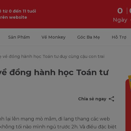
0
 từ 0 đến 11 tuổi
trên website
Ngày
Sản Phẩm
Về Monkey
Góc Ba Mẹ
Hỗ Trợ
ẹ về đồng hành học Toán tư duy cùng cậu con trai
về đồng hành học Toán tư
Chia sẻ ngay
ình lại lên mạng mò mẫm, đi lang thang các web
 không tối nào mình ngủ trước 2h. Và điều đặc biệt