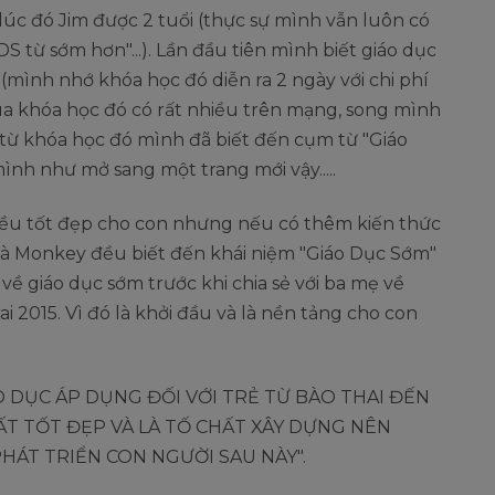
lúc đó Jim được 2 tuổi (thực sự mình vẫn luôn có
DS từ sớm hơn"...). Lần đầu tiên mình biết giáo dục
ình nhớ khóa học đó diễn ra 2 ngày với chi phí
qua khóa học đó có rất nhiều trên mạng, song mình
ởi từ khóa học đó mình đã biết đến cụm từ "Giáo
ình như mở sang một trang mới vậy.....
ều tốt đẹp cho con nhưng nếu có thêm kiến thức
nhà Monkey đều biết đến khái niệm "Giáo Dục Sớm"
về giáo dục sớm trước khi chia sẻ với ba mẹ về
i 2015. Vì đó là khởi đầu và là nền tảng cho con
 DỤC ÁP DỤNG ĐỐI VỚI TRẺ TỪ BÀO THAI ĐẾN
T TỐT ĐẸP VÀ LÀ TỐ CHẤT XÂY DỰNG NÊN
PHÁT TRIỂN CON NGƯỜI SAU NÀY".