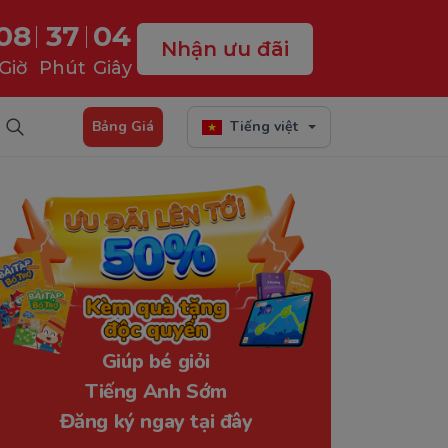
08
37
03
Nhận ưu đãi
Giờ
Phút
Giây
Bảng Giá
Tiếng việt
Giúp bé giỏi
Tiếng Anh Sớm
Đăng ký ngay tại đây