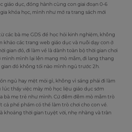
c giáo dục, đồng hành cùng con giai đoạn 0-6
 gia khóa học, mình như mở ra trang sách mới
n từ các bà mẹ GDS để học hỏi kinh nghiệm, không
khảo các trang web giáo dục và nuôi dạy con ở
ời gian đó, đi làm về là dành toàn bộ thời gian chơi
iờ mình mình lại lên mạng mò mẫm, đi lang thang
i gian đó không tối nào mình ngủ trước 2h.
uồn ngủ hay mệt mỏi gì, không vì sáng phải đi làm
 lúc thấy việc mày mò học liệu giáo dục sớm
ủa bà mẹ trẻ như mình. Cứ đêm đêm mò mẫm trò
ất cả phế phẩm có thể làm trò chơi cho con về.
 khoảng thời gian tuyệt vời, nhẹ nhàng và tràn