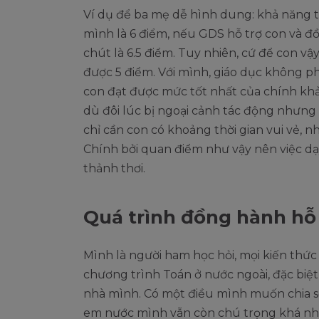
Ví dụ để ba mẹ dễ hình dung: khả năng tư
mình là 6 điểm, nếu GDS hỗ trợ con và đ
chút là 6.5 điểm. Tuy nhiên, cứ để con vậ
được 5 điểm. Với mình, giáo dục không p
con đạt được mức tốt nhất của chính khả
dù đôi lúc bị ngoại cảnh tác động nhưng đ
chỉ cần con có khoảng thời gian vui vẻ, nh
Chính bởi quan điểm như vậy nên việc dạ
thảnh thơi.
Quá trình đồng hành hỗ 
Mình là người ham học hỏi, mọi kiến thứ
chương trình Toán ở nước ngoài, đặc biệ
nhà mình. Có một điều mình muốn chia sẻ
em nước mình vẫn còn chú trọng khá nhi