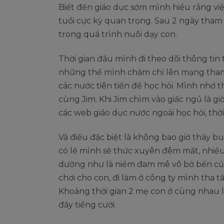
Biết đến giáo dục sớm mình hiểu rằng việ
tuổi cực kỳ quan trọng. Sau 2 ngày tham
trong quá trình nuôi dạy con.
Thời gian đầu mình đi theo dõi thông ti
những thế mình chăm chỉ lên mạng tham 
các nước tiên tiến để học hỏi. Mình nhớ th
cùng Jim. Khi Jim chìm vào giấc ngủ là g
các web giáo dục nước ngoài học hỏi, thờ
Và điều đặc biệt là không bao giờ thấy b
có lẽ mình sẽ thức xuyên đêm mất, nhiều
dường như là niềm đam mê vô bờ bến c
chơi cho con, đi làm ở công ty mình tha t
Khoảng thời gian 2 mẹ con ở cùng nhau là
đầy tiếng cười.