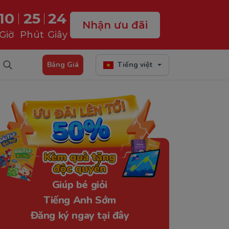
10
25
23
Nhận ưu đãi
Giờ
Phút
Giây
Bảng Giá
Tiếng việt
Giúp bé giỏi
Tiếng Anh Sớm
Đăng ký ngay tại đây