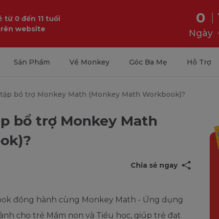
0
 từ 0 đến 11 tuổi
trên website
Ngày
Sản Phẩm
Về Monkey
Góc Ba Mẹ
Hỗ Trợ
ài tập bổ trợ Monkey Math (Monkey Math Workbook)?
tập bổ trợ Monkey Math
ok)?
Chia sẻ ngay
book đồng hành cùng Monkey Math - Ứng dụng
nh cho trẻ Mầm non và Tiểu học, giúp trẻ đạt