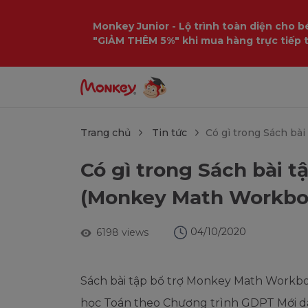
$language = config('app.locale');
Monkey Junior - Lộ trình toàn diện cho bé
"GIẢM THÊM 5%" khi mua hàng trực tiếp 
Trang chủ
Tin tức
Có gì trong Sách b
Có gì trong Sách bài 
(Monkey Math Workbo
04/10/2020
6198 views
Sách bài tập bổ trợ Monkey Math Work
học Toán theo Chương trình GDPT Mới dà