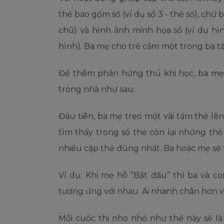
thẻ bao gồm số (ví dụ số 3 - thẻ số), chữ b
chữ) và hình ảnh minh họa số (ví dụ hì
hình). Ba mẹ cho trẻ cầm một trong ba t
Để thêm phần hứng thú khi học, ba mẹ
trong nhà như sau:
Đầu tiên, ba mẹ treo một vài tấm thẻ lê
tìm thấy trong số thẻ còn lại những th
nhiều cặp thẻ đúng nhất.
Ba hoặc mẹ sẽ t
Ví dụ: Khi mẹ hô “Bắt đầu” thì ba và c
tương ứng với nhau. Ai nhanh chân hơn 
Mỗi cuộc thi nho nhỏ như thế này sẽ là