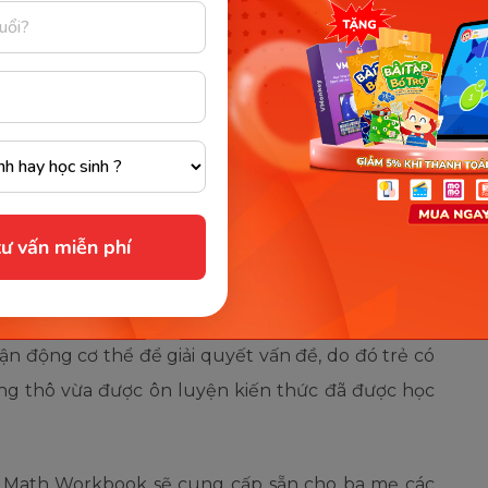
 kỹ năng cũng rất cần thiết cho sự phát triển của
an đến sự phối hợp vận động các cơ lớn của cơ thể
 chuyển, ngồi xuống, bò trườn, đứng lên, đi lại và
luyện tập các kỹ năng này mỗi ngày thì càng có lợi
tăng oxy lên não, cân bằng phối hợp 2 bán cầu não
ư vấn miễn phí
ó các hoạt động nhằm phát triển kỹ năng vận
 đập thẻ nhanh hoặc tung xúc xắc. Những hoạt
ận động cơ thể để giải quyết vấn đề, do đó trẻ có
ng thô vừa được ôn luyện kiến thức đã được học
y Math Workbook sẽ cung cấp sẵn cho ba mẹ các