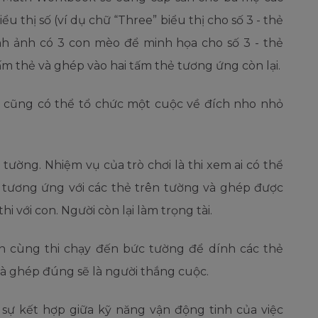
iểu thị số (ví dụ chữ “Three” biểu thị cho số 3 - thẻ
nh ảnh có 3 con mèo để minh họa cho số 3 - thẻ
ấm thẻ và ghép vào hai tấm thẻ tương ứng còn lại.
 cũng có thể tổ chức một cuộc về đích nho nhỏ
n tường.
Nhiệm vụ của trò chơi là thi xem ai có thể
ẻ tương ứng với các thẻ trên tường và ghép được
hi với con. Người còn lại làm trọng tài.
on cùng thi chạy đến bức tường để dính các thẻ
và ghép đúng sẽ là người thắng cuộc.
 sự kết hợp giữa kỹ năng vận động tinh của việc