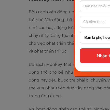
Bên cạnh vận động tinh, vận động thô là
trẻ nhỏ. Vận động thô là kỹ năng liên qu
như: các hoạt động kiểm soát phần đầu, di
chạy nhảy. Càng tạo nhiều cơ hội để trẻ 
cho việc phát triển thể lực, chiều cao, 
và phát triển trí lực.
Nhận t
Bộ sách Monkey Math Workbook cũng c
động thô cho bé như ghép cặp thẻ số,
động này đều buộc trẻ phải di chuyển, v
thể vừa phát triển được kỹ năng vận độ
trong ứng dụng.
Với hoạt động ghép cặp thẻ số, Monke