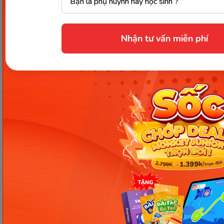
Monkey Tutoring
Liên Hệ
Monkey Math
Tuyển Dụng
Nhận tư vấn miễn phí
VMonkey
Điều Khoản Sử Dụng
Monkey Class
Chính Sách Bảo Mật
Monkey Kindy
Đăng Ký Đại Lý
HỖ TRỢ
Kích Hoạt Tài Khoản
Hướng Dẫn Học
Hỗ Trợ Khách Hàng
Câu Hỏi Thường Gặp
Cộng Đồng
Hướng Dẫn Thanh Toán
Bản Đồ Trang Web