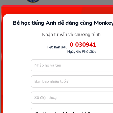
Kết nối với Monkey
Bé học tiếng Anh dễ dàng cùng Monkey
Nhận tư vấn về chương trình
Hotline và email hỗ trợ
0
03
09
40
Hết hạn sau
1900 63 60 52
Ngày
Giờ
Phút
Giây
monkeycare@monkey.edu.vn
SẢN PHẨM
VỀ MONKEY
Monkey Junior
Giới Thiệu
Monkey ABC
Câu Chuyện Thương Hiệu
Monkey Speak
Thành Tựu Nổi Bật
Monkey Stories
Tin Tức