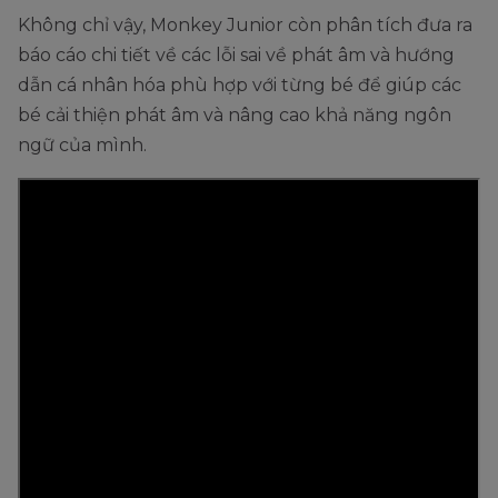
Không chỉ vậy, Monkey Junior còn phân tích đưa ra
báo cáo chi tiết về các lỗi sai về phát âm và hướng
dẫn cá nhân hóa phù hợp với từng bé để giúp các
bé cải thiện phát âm và nâng cao khả năng ngôn
ngữ của mình.