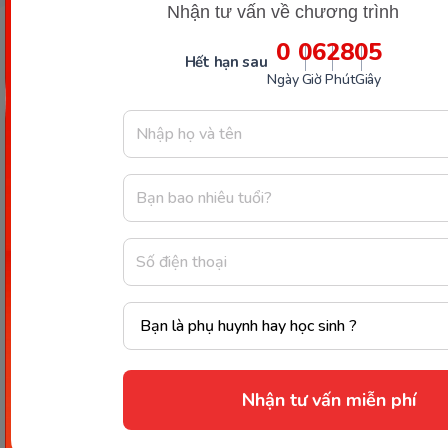
Nhận tư vấn về chương trình
0
06
28
05
Hết hạn sau
Ngày
Giờ
Phút
Giây
Công ty Cổ phần Early Start
1900 63 60 52
Giấy phép ĐKKD số 0106651756 do Sở Kế hoạch và Đầu tư TP Hà Nội cấp
ngày 01/10/2014, thay đổi lần thứ 3 ngày 13/11/2020
Trụ sở chính: Tầng 3, tòa nhà G4 và G5, dự án Five Star Garden, số 2 Kim
Giang, phường Khương Đình, TP. Hà Nội
Người đại diện pháp luật: Ông Nguyễn Hoàng Anh - Giám đốc điều hành
Nhận tư vấn miễn phí