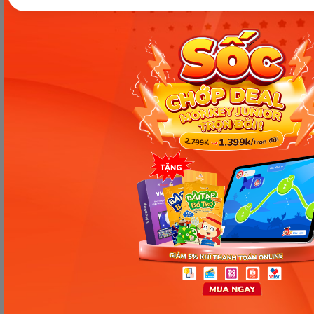
Kết nối với Monkey
Hotline và email hỗ trợ
1900 63 60 52
monkeycare@monkey.edu.vn
SẢN PHẨM
VỀ MONKEY
Monkey Junior
Giới Thiệu
Monkey ABC
Câu Chuyện Thương Hiệu