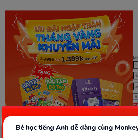
Mớ
Đ
Bé học tiếng Anh dễ dàng cùng Monkey