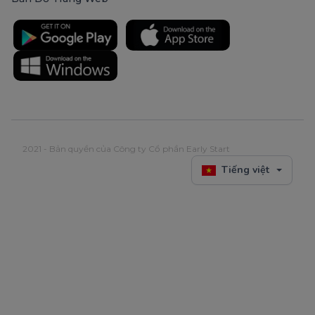
2021 - Bản quyền của Công ty Cổ phần Early Start
Tiếng việt