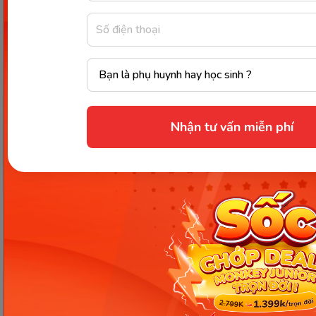
Hotline và email hỗ trợ
1900 63 60 52
Nhận tư vấn miễn phí
monkeycare@monkey.edu.vn
SẢN PHẨM
VỀ MONKEY
Monkey Junior
Giới Thiệu
Monkey ABC
Câu Chuyện Thương Hiệu
Monkey Speak
Thành Tựu Nổi Bật
Monkey Stories
Tin Tức
Monkey Tutoring
Liên Hệ
Monkey Math
Tuyển Dụng