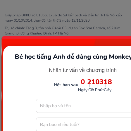
1900 63 60 52
Giấy phép ĐKKD số 0106651756 do Sở Kế hoạch và Đầu tư TP Hà Nội cấp
ngày 01/10/2014, thay đổi lần thứ 3 ngày 13/11/2020
Trụ sở chính: Tầng 3, tòa nhà G4 và G5, dự án Five Star Garden, số 2 Kim
Giang, phường Khương Đình, TP. Hà Nội
Người đại diện pháp luật: Ông Nguyễn Hoàng Anh - Giám đốc điều hành
Bé học tiếng Anh dễ dàng cùng Monkey
Nhận tư vấn về chương trình
0
21
03
17
Hết hạn sau
Ngày
Giờ
Phút
Giây
Kết nối với Monkey