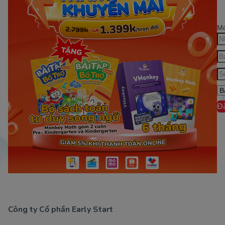
Mớ
Đ
Công ty Cổ phần Early Start