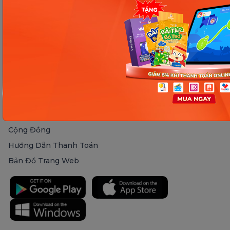
VMonkey
Điều Khoản Sử Dụng
Monkey Class
Chính Sách Bảo Mật
Monkey Kindy
Đăng Ký Đại Lý
HỖ TRỢ
Kích Hoạt Tài Khoản
Hướng Dẫn Học
Hỗ Trợ Khách Hàng
Câu Hỏi Thường Gặp
Cộng Đồng
Hướng Dẫn Thanh Toán
Bản Đồ Trang Web