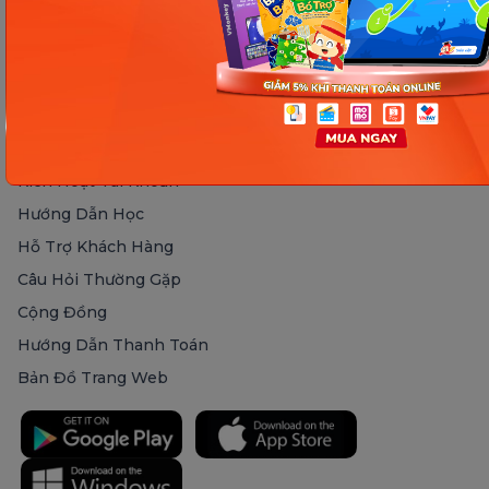
Monkey Math
Tuyển Dụng
VMonkey
Điều Khoản Sử Dụng
Monkey Class
Chính Sách Bảo Mật
Monkey Kindy
Đăng Ký Đại Lý
HỖ TRỢ
Kích Hoạt Tài Khoản
Hướng Dẫn Học
Hỗ Trợ Khách Hàng
Câu Hỏi Thường Gặp
Cộng Đồng
Hướng Dẫn Thanh Toán
Bản Đồ Trang Web