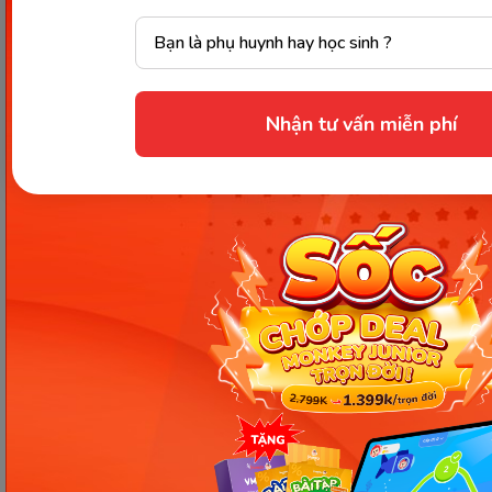
Kết nối với Monkey
Nhận tư vấn miễn phí
Hotline và email hỗ trợ
1900 63 60 52
monkeycare@monkey.edu.vn
SẢN PHẨM
VỀ MONKEY
Monkey Junior
Giới Thiệu
Monkey ABC
Câu Chuyện Thương Hiệu
Monkey Speak
Thành Tựu Nổi Bật
Monkey Stories
Tin Tức
Monkey Tutoring
Liên Hệ