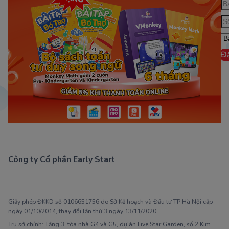
Đ
Công ty Cổ phần Early Start
1900 63 60 52
Giấy phép ĐKKD số 0106651756 do Sở Kế hoạch và Đầu tư TP Hà Nội cấp
ngày 01/10/2014, thay đổi lần thứ 3 ngày 13/11/2020
Trụ sở chính: Tầng 3, tòa nhà G4 và G5, dự án Five Star Garden, số 2 Kim