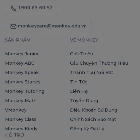
1900 63 60 52
monkeycare@monkey.edu.vn
SẢN PHẨM
VỀ MONKEY
Monkey Junior
Giới Thiệu
Monkey ABC
Câu Chuyện Thương Hiệu
Monkey Speak
Thành Tựu Nổi Bật
Monkey Stories
Tin Tức
Monkey Tutoring
Liên Hệ
Monkey Math
Tuyển Dụng
VMonkey
Điều Khoản Sử Dụng
Monkey Class
Chính Sách Bảo Mật
Monkey Kindy
Đăng Ký Đại Lý
HỖ TRỢ