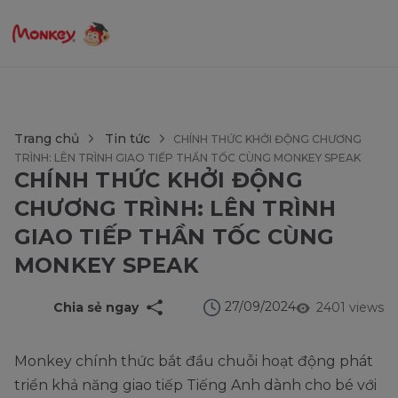
$language = config('app.locale');
Trang chủ
Tin tức
CHÍNH THỨC KHỞI ĐỘNG CHƯƠNG
TRÌNH: LÊN TRÌNH GIAO TIẾP THẦN TỐC CÙNG MONKEY SPEAK
CHÍNH THỨC KHỞI ĐỘNG
CHƯƠNG TRÌNH: LÊN TRÌNH
GIAO TIẾP THẦN TỐC CÙNG
MONKEY SPEAK
27/09/2024
Chia sẻ ngay
2401 views
Monkey chính thức bắt đầu chuỗi hoạt động phát
triển khả năng giao tiếp Tiếng Anh dành cho bé với