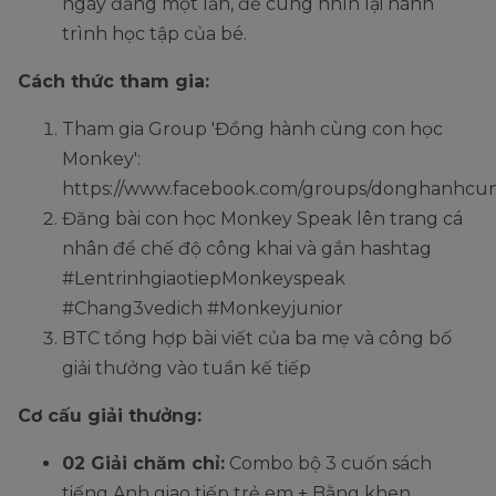
ngày đăng một lần, để cùng nhìn lại hành
trình học tập của bé.
Cách thức tham gia:
Tham gia Group 'Đồng hành cùng con học
Monkey':
https://www.facebook.com/groups/donghanhc
Đăng bài con học Monkey Speak lên trang cá
nhân để chế độ công khai và gắn hashtag
#LentrinhgiaotiepMonkeyspeak
#Chang3vedich #Monkeyjunior
BTC tổng hợp bài viết của ba mẹ và công bố
giải thưởng vào tuần kế tiếp
Cơ cấu giải thưởng:
02 Giải chăm chỉ:
Combo bộ 3 cuốn sách
tiếng Anh giao tiếp trẻ em + Bằng khen