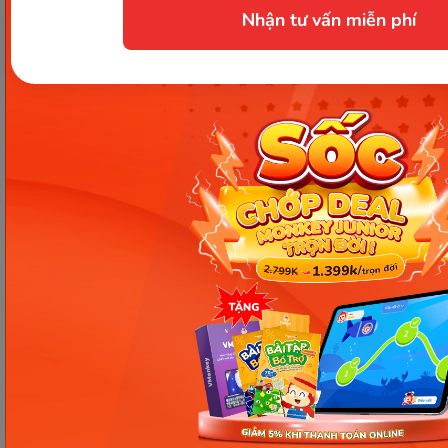
Nhận tư vấn miễn phí
Trách nhiệm của người tham gia:
Đảm bảo thực hiện đúng các quy định do BTC
đưa ra.
Đảm bảo trung thực, không gian lận trong
quá trình tham gia. Với các trường hợp gian
lận, BTC có quyền hủy bỏ kết quả và tư cách
tham gia.
Quyền hạn của người tham gia:
Được tư vấn, giải đáp thắc mắc về chương
trình.
Được nhận giải theo thể lệ BTC đưa ra.