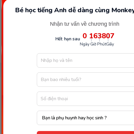
Bé học tiếng Anh dễ dàng cùng Monkey
Nhận tư vấn về chương trình
0
16
38
06
Hết hạn sau
Đ
Ngày
Giờ
Phút
Giây
Công ty Cổ phần Early Start
1900 63 60 52
Giấy phép ĐKKD số 0106651756 do Sở Kế hoạch và Đầu tư TP Hà Nội cấp