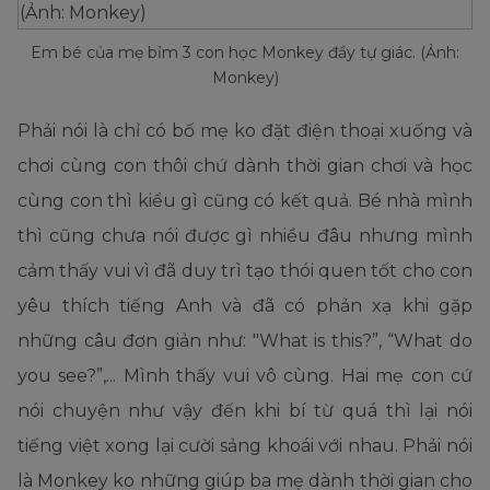
Em bé của mẹ bỉm 3 con học Monkey đầy tự giác. (Ảnh:
Monkey)
Phải nói là chỉ có bố mẹ ko đặt điện thoại xuống và
chơi cùng con thôi chứ dành thời gian chơi và học
cùng con thì kiểu gì cũng có kết quả. Bé nhà mình
thì cũng chưa nói được gì nhiều đâu nhưng mình
cảm thấy vui vì đã duy trì tạo thói quen tốt cho con
yêu thích tiếng Anh và đã có phản xạ khi gặp
những câu đơn giản như: "What is this?”, “What do
you see?”,... Mình thấy vui vô cùng. Hai mẹ con cứ
nói chuyện như vậy đến khi bí từ quá thì lại nói
tiếng việt xong lại cười sảng khoái với nhau. Phải nói
là Monkey ko những giúp ba mẹ dành thời gian cho