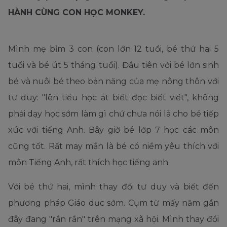
HÀNH CÙNG CON HỌC MONKEY.
Mình mẹ bỉm 3 con (con lớn 12 tuổi, bé thứ hai 5
tuổi và bé út 5 tháng tuổi). Đầu tiên với bé lớn sinh
bé và nuôi bé theo bản năng của mẹ nông thôn với
tư duy: "lên tiểu học ắt biết đọc biết viết", không
phải dạy học sớm làm gì chứ chưa nói là cho bé tiếp
xúc với tiếng Anh. Bây giờ bé lớp 7 học các môn
cũng tốt. Rất may mắn là bé có niềm yêu thích với
môn Tiếng Anh, rất thích học tiếng anh.
Với bé thứ hai, mình thay đổi tư duy và biết đến
phương pháp Giáo dục sớm. Cụm từ mấy năm gần
đây đang "rần rần" trên mạng xã hội. Mình thay đổi