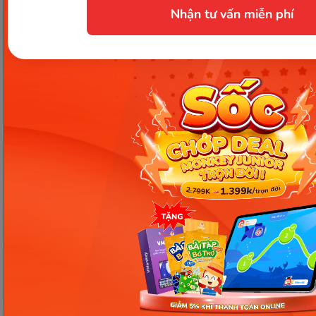
ngày 01/10/2014, thay đổi lần thứ 3 ngày 13/11/2020
Nhận tư vấn miễn phí
Trụ sở chính: Tầng 3, tòa nhà G4 và G5, dự án Five Star Garden, số 2 Kim
Giang, phường Khương Đình, TP. Hà Nội
Người đại diện pháp luật: Ông Nguyễn Hoàng Anh - Giám đốc điều hành
Kết nối với Monkey