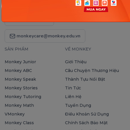
Hotline và email hỗ trợ
1900 63 60 52
monkeycare@monkey.edu.vn
SẢN PHẨM
VỀ MONKEY
Monkey Junior
Giới Thiệu
Monkey ABC
Câu Chuyện Thương Hiệu
Monkey Speak
Thành Tựu Nổi Bật
Monkey Stories
Tin Tức
Monkey Tutoring
Liên Hệ
Monkey Math
Tuyển Dụng
VMonkey
Điều Khoản Sử Dụng
Monkey Class
Chính Sách Bảo Mật