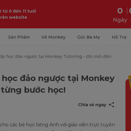
0
 từ 0 đến 11 tuổi
trên website
Ngày
Sản Phẩm
Về Monkey
Góc Ba Mẹ
Hỗ Trợ
p học đảo ngược tại Monkey Tutoring - đổi mới đến
 học đảo ngược tại Monkey
 từng bước học!
Chia sẻ ngay
 cho các bé học tiếng Anh với giáo viên trực tuyến