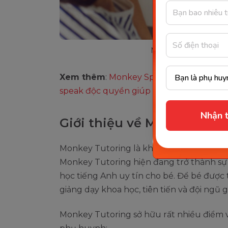
Monkey Tutoring và 
Xem thêm
:
Monkey Speak - khóa học phát
speak độc quyền giúp phát âm chuẩn xá
Nhận t
Giới thiệu về Monkey Tut
Monkey Tutoring là khóa học tiếng Anh tr
Monkey Tutoring hiện đang trở thành sự 
học tiếng Anh uy tín cho bé. Để bé được t
giảng dạy khoa học, tiên tiến và đội ngũ g
Monkey Tutoring sở hữu rất nhiều điểm v