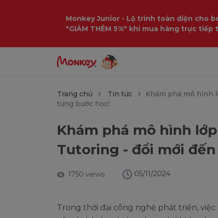
$language = config('app.locale');
Monkey Junior - Lộ trình toàn diện cho bé
"GIẢM THÊM 5%" khi mua hàng trực tiếp 
Trang chủ
Tin tức
Khám phá mô hình lớ
từng bước học!
Khám phá mô hình lớp
Tutoring - đổi mới đến
05/11/2024
1750 views
Trong thời đại công nghệ phát triển, việc