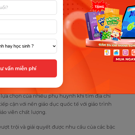
phương pháp lớp học đảo ngược
 âm và giao tiếp cho bé với trí tuệ nhân tạo M-
c đến từng âm vị
ư vấn miễn phí
oring
ực tuyến cùng gia sư cho bé từ 2 đến 15 tuổi.
lựa chọn của nhiều phụ huynh khi tìm địa chỉ
iếp cận với nền giáo dục quốc tế với giáo trình
iáo viên chất lượng.
ượt trội và giải quyết được nhu cầu của các bậc