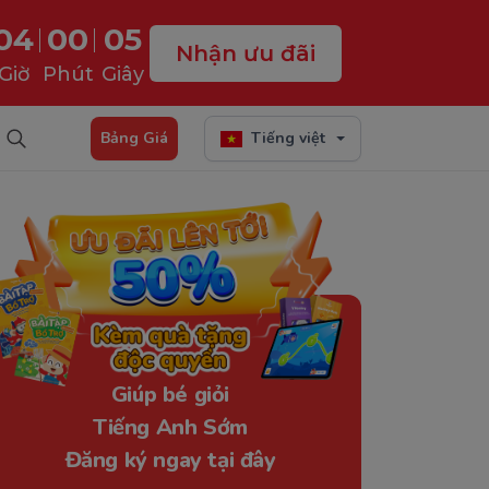
04
00
04
Nhận ưu đãi
Giờ
Phút
Giây
Bảng Giá
Tiếng việt
Giúp bé giỏi
Tiếng Anh Sớm
Đăng ký ngay tại đây