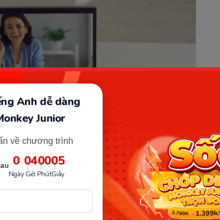
iếng Anh dễ dàng
Monkey Junior
ấn về chương trình
0
04
00
04
sau
Ngày
Giờ
Phút
Giây