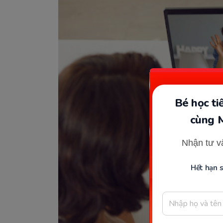
Bé học t
cùng 
Nhận tư v
Hết hạn 