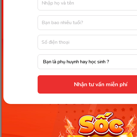
dục sớm tiên tiến cùng Monkey ABC ba mẹ nhé!
Nhận tư vấn miễn phí
Thông tin trong bài viết được tổng hợp nhằm
mục đích tham khảo và có thể thay đổi mà
không cần báo trước. Quý khách vui lòng
kiểm tra lại qua các kênh chính thức hoặc liên
hệ trực tiếp với đơn vị liên quan để nắm bắt
tình hình thực tế.