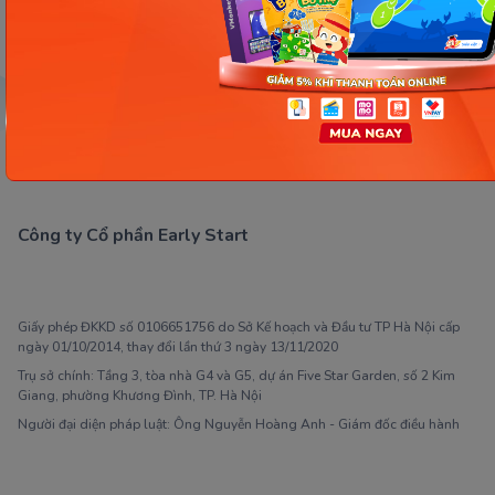
Đ
Công ty Cổ phần Early Start
1900 63 60 52
Giấy phép ĐKKD số 0106651756 do Sở Kế hoạch và Đầu tư TP Hà Nội cấp
ngày 01/10/2014, thay đổi lần thứ 3 ngày 13/11/2020
Trụ sở chính: Tầng 3, tòa nhà G4 và G5, dự án Five Star Garden, số 2 Kim
Giang, phường Khương Đình, TP. Hà Nội
Người đại diện pháp luật: Ông Nguyễn Hoàng Anh - Giám đốc điều hành