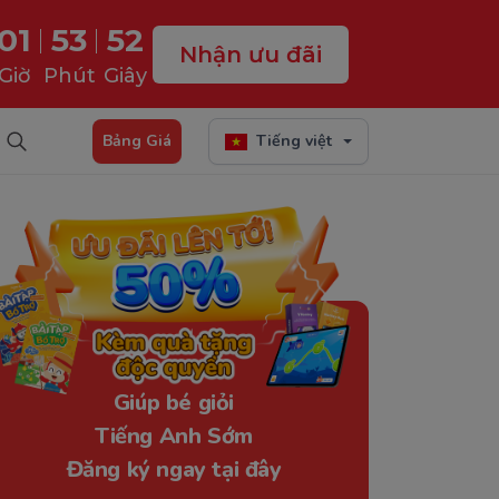
01
53
51
Nhận ưu đãi
Giờ
Phút
Giây
Bảng Giá
Tiếng việt
Giúp bé giỏi
Tiếng Anh Sớm
Đăng ký ngay tại đây