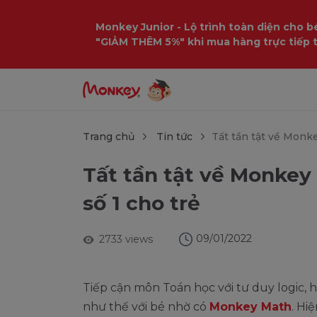
$language = config('app.locale');
Monkey Junior - Lộ trình toàn diện cho bé
"GIẢM THÊM 5%" khi mua hàng trực tiếp 
Trang chủ
Tin tức
Tất tần tật về Monk
Tất tần tật về Monkey
số 1 cho trẻ
09/01/2022
2733 views
Tiếp cận môn Toán học với tư duy logic,
như thế với bé nhờ có
Monkey Math
. Hi