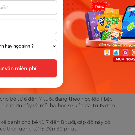
hững bài học này một cách rất khoa học, vừa bám
é, đảm bảo có thể xuất hiện đủ, xuyên suốt
Hệ thống bài học này được chia thành 4 cấp độ
:
Là cấp độ dành cho các bé trong tuổi Mầm non từ
 có khoảng hơn 50 bài học, mỗi bài học sẽ kéo dài
ư vấn miễn phí
ho các bé học Mẫu giáo trong độ tuổi 5 đến 6
ỗi bài học kéo dài trong khoảng 15 đến 30 phút.
ho bé từ 6 đến 7 tuổi, đang theo học lớp 1 bậc
ở cấp độ này và mỗi bài học sẽ kéo dài từ 15 đến
 kế dành cho bé từ 7 đến 8 tuổi, cấp độ này có
có thời lượng từ 15 đến 30 phút.