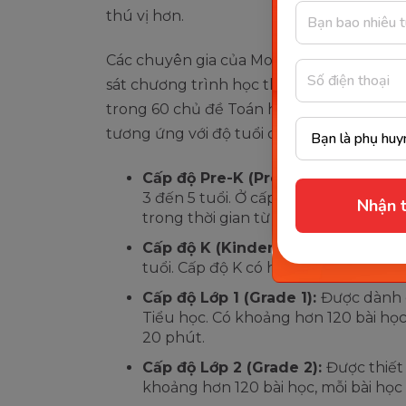
thú vị hơn.
Các chuyên gia của Monkey đã sắp xếp n
sát chương trình học thông thường của b
trong 60 chủ đề Toán học của ứng dụng. 
tương ứng với độ tuổi của các bé như sau
Cấp độ Pre-K (Pre-Kindergarten):
3 đến 5 tuổi. Ở cấp độ này, hệ thống
Nhận t
trong thời gian từ 10 đến 20 phút.
Cấp độ K (Kindergarten):
Áp dụng c
tuổi. Cấp độ K có hơn 100 bài học, m
Cấp độ Lớp 1 (Grade 1):
Được dành c
Tiểu học. Có khoảng hơn 120 bài học 
20 phút.
Cấp độ Lớp 2 (Grade 2):
Được thiết
khoảng hơn 120 bài học, mỗi bài học 