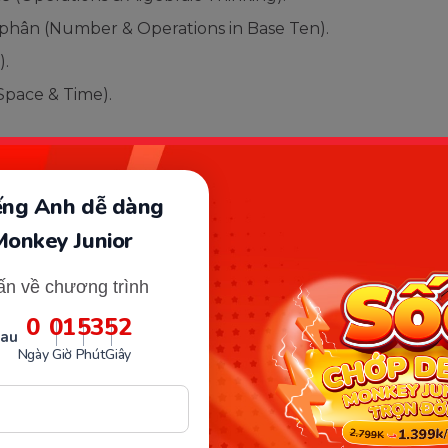
phân (Number & Operations in Base Ten).
.
Space & Time).
 Graphs) - đây là chuyên đề nâng cao duy nhất
iếng Anh dễ dàng
ia cụ thể theo các chủ đề Toán học, có những cấp
Monkey Junior
ọi bé.
ấn về chương trình
0
01
53
51
sau
Ngày
Giờ
Phút
Giây
 nay đang được xây dựng gồm hơn 400 bài học
 khác. Lượng bài học và hoạt động luôn được cập
ổi bật của phương pháp Gamification, là phương
 tương tác, cho bé những trải nghiệm học tập