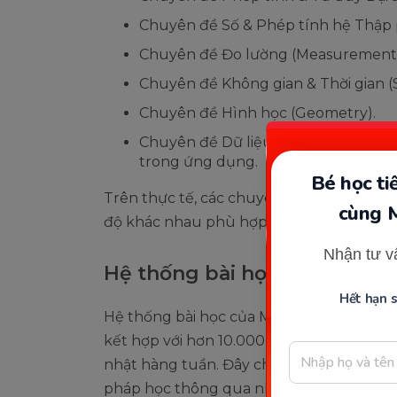
Chuyên đề Số & Phép tính hệ Thập 
Chuyên đề Đo lường (Measurement)
Chuyên đề Không gian & Thời gian (
Chuyên đề Hình học (Geometry).
Chuyên đề Dữ liệu & Đồ thị (Date &
trong ứng dụng.
Bé học t
Trên thực tế, các chuyên đề này được ch
cùng 
độ khác nhau phù hợp với trình độ của m
Nhận tư v
Hệ thống bài học rất đồ sộ
Hết hạn 
Hệ thống bài học của Monkey Math hiện
kết hợp với hơn 10.000 hoạt động thú vị
nhật hàng tuần. Đây chính là đặc điểm n
pháp học thông qua những trò chơi và sự