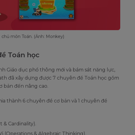
 chủ môn Toán. (Ảnh: Monkey)
đề Toán học
nh Giáo dục phổ thông mới và bám sát năng lực,
ath đã xây dựng được 7 chuyên đề Toán học gồm
ơ bản đến nâng cao.
a thành 6 chuyên đề cơ bản và 1 chuyên đề
& Cardinality).
 (Operations & Algebraic Thinking).