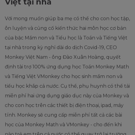
Việt tại nhà
Với mong muốn giúp ba mẹ có thể cho con học tập,
ôn luyện và củng cố kiến thức hai môn học cơ bản
của bậc Mầm non và Tiểu học là Toán và Tiếng Việt
tại nhà trong kỳ nghỉ dài do dịch Covid-19, CEO
Monkey Việt Nam - ông Đào Xuân Hoàng, quyết
định tài trợ 100% ứng dụng học Toán Monkey Math
và Tiếng Việt VMonkey cho học sinh mầm non và
tiểu học khắp cả nước. Cụ thể, phụ huynh có thể tải
miễn phí hai ứng dụng giáo dục này của Monkey và
cho con học trên các thiết bị điện thoại, ipad, máy
tính. Monkey sẽ cung cấp miễn phí tất cả các bài
học của Monkey Math và VMonkey - cho đến khi
nào trẻ em trên cả nước có thể quay trở lại trường.