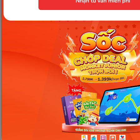
Nhận tư vấn miễn phí
Công ty Cổ phần Early Start
1900 63 60 52
Giấy phép ĐKKD số 0106651756 do Sở Kế hoạch và Đầu tư TP Hà Nội cấp
ngày 01/10/2014, thay đổi lần thứ 3 ngày 13/11/2020
Trụ sở chính: Tầng 3, tòa nhà G4 và G5, dự án Five Star Garden, số 2 Kim
Giang, phường Khương Đình, TP. Hà Nội
Người đại diện pháp luật: Ông Nguyễn Hoàng Anh - Giám đốc điều hành