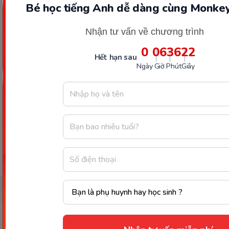
Bé học tiếng Anh dễ dàng cùng Monkey
Nhận tư vấn về chương trình
0
06
36
21
Hết hạn sau
Mớ
Ngày
Giờ
Phút
Giây
Đ