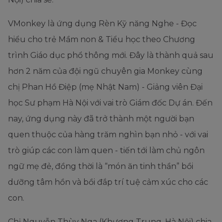
VMonkey là ứng dụng Rèn Kỹ năng Nghe - Đọc
hiểu cho trẻ Mầm non & Tiểu học theo Chương
trình Giáo dục phổ thông mới. Đây là thành quả sau
hơn 2 năm của đội ngũ chuyên gia Monkey cùng
chị Phan Hồ Điệp (mẹ Nhật Nam) - Giảng viên Đại
học Sư phạm Hà Nội với vai trò Giám đốc Dự án. Đến
nay, ứng dụng này đã trở thành một người bạn
quen thuộc của hàng trăm nghìn bạn nhỏ - với vai
trò giúp các con làm quen - tiến tới làm chủ ngôn
ngữ mẹ đẻ, đồng thời là “món ăn tinh thần” bồi
dưỡng tâm hồn và bồi đắp trí tuệ cảm xúc cho các
con.
Chị Nguyễn Thùy Nga (Khương Trung, Hà Nội) chia