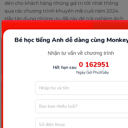
đến cho khách hàng những giá trị tốt nhất thông
qua các chương trình khuyến mãi cuối năm 2024.
Hãy tận dụng những ưu đãi này để trải nghiệm dịch
vụ chất lượng cao từ bTaskee và mang về cho con
em mình cơ hội học tập tuyệt vời cùng Monkey.
Bé học tiếng Anh dễ dàng cùng Monkey
Đừng bỏ lỡ cơ hội này, hãy truy cập ngay ứng dụng
Nhận tư vấn về chương trình
và website của hai thương hiệu để biết thêm chi tiết
và nhanh tay nhận những ưu đãi hấp dẫn nhé!
0
16
29
50
Hết hạn sau
Ngày
Giờ
Phút
Giây
Thông tin trong bài viết được tổng hợp nhằm
mục đích tham khảo và có thể thay đổi mà
không cần báo trước. Quý khách vui lòng
kiểm tra lại qua các kênh chính thức hoặc liên