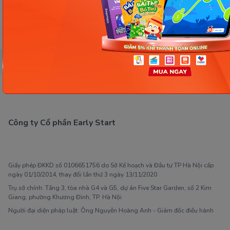
Đ
Công ty Cổ phần Early Start
1900 63 60 52
Giấy phép ĐKKD số 0106651756 do Sở Kế hoạch và Đầu tư TP Hà Nội cấp
ngày 01/10/2014, thay đổi lần thứ 3 ngày 13/11/2020
Trụ sở chính: Tầng 3, tòa nhà G4 và G5, dự án Five Star Garden, số 2 Kim
Giang, phường Khương Đình, TP. Hà Nội
Người đại diện pháp luật: Ông Nguyễn Hoàng Anh - Giám đốc điều hành