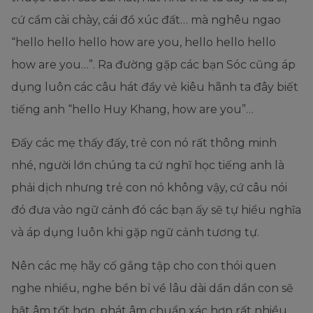
cứ cầm cài chày, cái đồ xúc đất… mà nghêu ngao
“hello hello hello how are you, hello hello hello
how are you…”. Ra đường gặp các bạn Sóc cũng áp
dụng luôn các câu hát đầy vẻ kiêu hãnh ta đây biết
tiếng anh “hello Huy Khang, how are you”…
Đấy các mẹ thấy đấy, trẻ con nó rất thông minh
nhé, người lớn chúng ta cứ nghĩ học tiếng anh là
phải dịch nhưng trẻ con nó không vậy, cứ câu nói
đó đưa vào ngữ cảnh đó các bạn ấy sẽ tự hiểu nghĩa
và áp dụng luôn khi gặp ngữ cảnh tương tự.
Nên các mẹ hãy cố gắng tập cho con thói quen
nghe nhiều, nghe bền bỉ về lâu dài dần dần con sẽ
bật âm tốt hơn, phát âm chuẩn xác hơn rất nhiều.