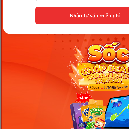
Monkey Stories
Tin Tức
Monkey Tutoring
Liên Hệ
Nhận tư vấn miễn phí
Monkey Math
Tuyển Dụng
VMonkey
Điều Khoản Sử Dụng
Monkey Class
Chính Sách Bảo Mật
Monkey Kindy
Đăng Ký Đại Lý
HỖ TRỢ
Kích Hoạt Tài Khoản
Hướng Dẫn Học
Hỗ Trợ Khách Hàng
Câu Hỏi Thường Gặp
Cộng Đồng
Hướng Dẫn Thanh Toán
Bản Đồ Trang Web