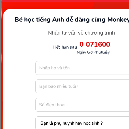
Bé học tiếng Anh dễ dàng cùng Monkey
Kết nối với Monkey
Nhận tư vấn về chương trình
0
07
15
59
Hết hạn sau
Hotline và email hỗ trợ
Ngày
Giờ
Phút
Giây
1900 63 60 52
monkeycare@monkey.edu.vn
SẢN PHẨM
VỀ MONKEY
Monkey Junior
Giới Thiệu
Monkey ABC
Câu Chuyện Thương Hiệu
Monkey Speak
Thành Tựu Nổi Bật