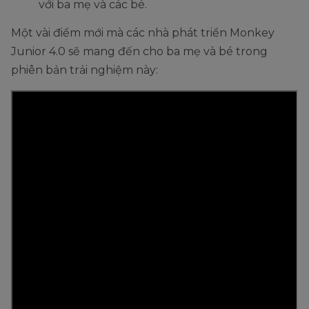
với ba mẹ và các bé.
Một vài điểm mới mà các nhà phát triển Monkey
Junior 4.0 sẽ mang đến cho ba mẹ và bé trong
phiên bản trải nghiệm này: