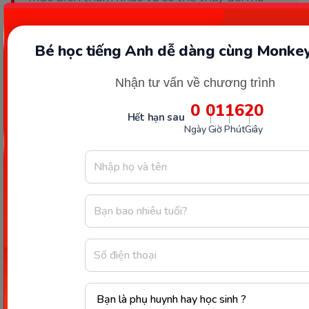
không cần báo trước. Quý khách vui lòng
kiểm tra lại qua các kênh chính thức hoặc liên
hệ trực tiếp với đơn vị liên quan để nắm bắt
Bé học tiếng Anh dễ dàng cùng Monkey
tình hình thực tế.
Nhận tư vấn về chương trình
0
01
16
20
Hết hạn sau
Ngày
Giờ
Phút
Giây
Mớ