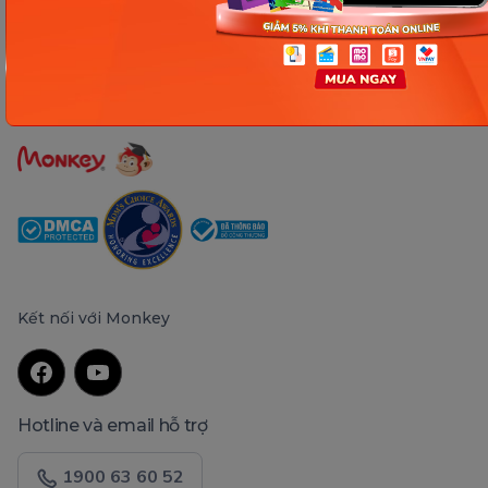
Người đại diện pháp luật: Ông Nguyễn Hoàng Anh - Giám đốc điều hành
Kết nối với Monkey
Hotline và email hỗ trợ
1900 63 60 52