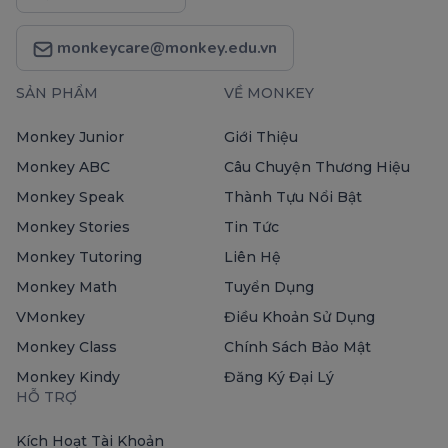
monkeycare@monkey.edu.vn
SẢN PHẨM
VỀ MONKEY
Monkey Junior
Giới Thiệu
Monkey ABC
Câu Chuyện Thương Hiệu
Monkey Speak
Thành Tựu Nổi Bật
Monkey Stories
Tin Tức
Monkey Tutoring
Liên Hệ
Monkey Math
Tuyển Dụng
VMonkey
Điều Khoản Sử Dụng
Monkey Class
Chính Sách Bảo Mật
Monkey Kindy
Đăng Ký Đại Lý
HỖ TRỢ
Kích Hoạt Tài Khoản