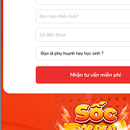
phục tri thức sau này!
Xem thêm:
Thể lệ chương trình “Mảnh ghép bí ẩn”
2022
Nhận tư vấn miễn phí
Thông tin trong bài viết được tổng hợp nhằm
mục đích tham khảo và có thể thay đổi mà
không cần báo trước. Quý khách vui lòng
kiểm tra lại qua các kênh chính thức hoặc liên
hệ trực tiếp với đơn vị liên quan để nắm bắt
tình hình thực tế.