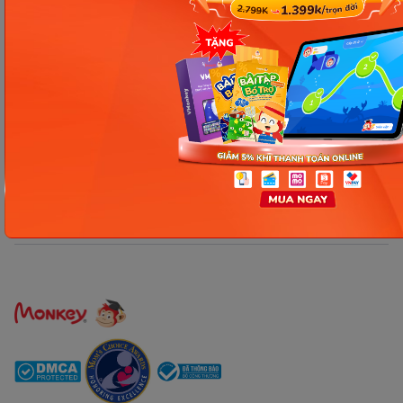
Công ty Cổ phần Early Start
1900 63 60 52
Giấy phép ĐKKD số 0106651756 do Sở Kế hoạch và Đầu tư TP Hà Nội cấp
ngày 01/10/2014, thay đổi lần thứ 3 ngày 13/11/2020
Trụ sở chính: Tầng 3, tòa nhà G4 và G5, dự án Five Star Garden, số 2 Kim
Giang, phường Khương Đình, TP. Hà Nội
Người đại diện pháp luật: Ông Nguyễn Hoàng Anh - Giám đốc điều hành