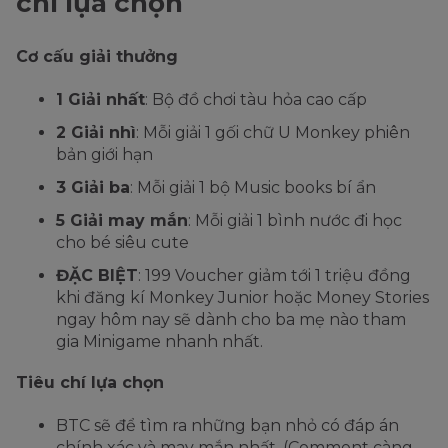
chí lựa chọn
Cơ cấu giải thưởng
1 Giải nhất
: Bộ đồ chơi tàu hỏa cao cấp
2 Giải nhì
: Mỗi giải 1 gối chữ U Monkey phiên
bản giới hạn
3 Giải ba
: Mỗi giải 1 bộ Music books bí ẩn
5 Giải may mắn
: Mỗi giải 1 bình nước đi học
cho bé siêu cute
ĐẶC BIỆT
: 199 Voucher giảm tới 1 triệu đồng
khi đăng kí Monkey Junior hoặc Money Stories
ngay hôm nay sẽ dành cho ba mẹ nào tham
gia Minigame nhanh nhất.
Tiêu chí lựa chọn
BTC sẽ để tìm ra những bạn nhỏ có đáp án
chính xác và may mắn nhất. (Comment càng