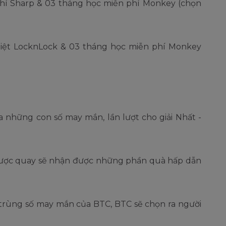
g khí Sharp & 03 tháng học miễn phí Monkey (chọn
ữ nhiệt LocknLock & 03 tháng học miễn phí Monkey
 những con số may mắn, lần lượt cho giải Nhất -
 được quay sẽ nhận được những phần quà hấp dẫn
 trùng số may mắn của BTC, BTC sẽ chọn ra người