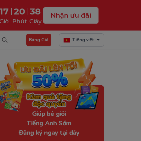
17
20
37
Nhận ưu đãi
Giờ
Phút
Giây
Bảng Giá
Tiếng việt
Giúp bé giỏi
Tiếng Anh Sớm
Đăng ký ngay tại đây