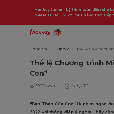
$language = config('app.locale');
Monkey Junior - Lộ trình toàn diện cho bé
"GIẢM THÊM 5%" khi mua hàng trực tiếp 
Trang chủ
Tin tức
Thể lệ Chương trìn
Thể lệ Chương trình 
Con”
15/01/2022
3822 views
“Bạn Thân Của Con” là phim ngắn đư
2022 với thông điệp ý nghĩa - hãy cùn