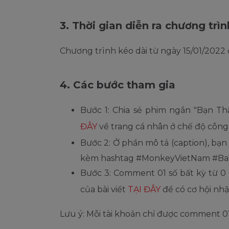
3. Thời gian diễn ra chương trìn
Chương trình kéo dài từ ngày 15/01/2022
4. Các bước tham gia
Bước 1: Chia sẻ phim ngắn "Bạn T
ĐÂY
về trang cá nhân ở chế độ công
Bước 2: Ở phần mô tả (caption), bạn
kèm hashtag #MonkeyVietNam #B
Bước 3: Comment 01 số bất kỳ từ 0 
của bài viết
TẠI ĐÂY
để có cơ hội n
Lưu ý: Mỗi tài khoản chỉ được comment 0