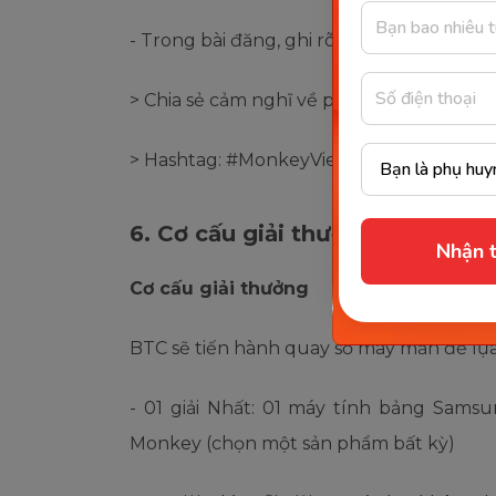
- Trong bài đăng, ghi rõ 02 nội dung tại c
> Chia sẻ cảm nghĩ về phim ngắn "Bạn T
> Hashtag: #MonkeyVietNam #BanThan
6. Cơ cấu giải thưởng & Tiêu ch
Nhận t
Cơ cấu giải thưởng
BTC sẽ tiến hành quay số may mắn để lựa
- 01 giải Nhất: 01 máy tính bảng Sams
Monkey (chọn một sản phẩm bất kỳ)