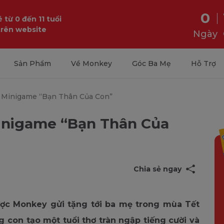
0
 từ 0 đến 11 tuổi
trên website
Ngày
Sản Phẩm
Về Monkey
Góc Ba Mẹ
Hỗ Trợ
h Minigame “Bạn Thân Của Con”
Minigame “Bạn Thân Của
Chia sẻ ngay
ợc Monkey gửi tặng tới ba mẹ trong mùa Tết
g con tạo một tuổi thơ tràn ngập tiếng cười và