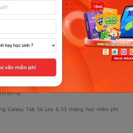
aption:
hân Của Con"
CuaCon
í lựa chọn
ư vấn miễn phí
 chọn ra:
ung Galaxy Tab S6 Lite & 03 tháng học miễn phí