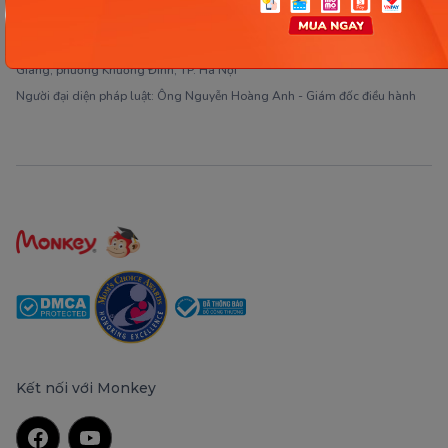
Giấy phép ĐKKD số 0106651756 do Sở Kế hoạch và Đầu tư TP Hà Nội cấp
ngày 01/10/2014, thay đổi lần thứ 3 ngày 13/11/2020
Trụ sở chính: Tầng 3, tòa nhà G4 và G5, dự án Five Star Garden, số 2 Kim
Giang, phường Khương Đình, TP. Hà Nội
Người đại diện pháp luật: Ông Nguyễn Hoàng Anh - Giám đốc điều hành
Kết nối với Monkey