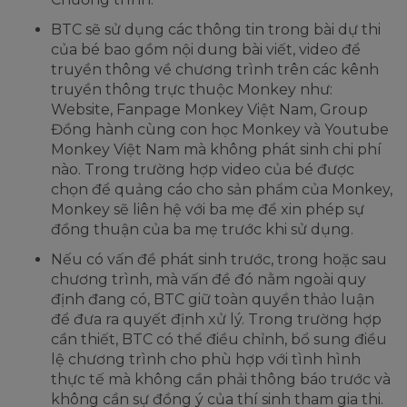
BTC sẽ sử dụng các thông tin trong bài dự thi
của bé bao gồm nội dung bài viết, video để
truyền thông về chương trình trên các kênh
truyền thông trực thuộc Monkey như:
Website, Fanpage Monkey Việt Nam, Group
Đồng hành cùng con học Monkey và Youtube
Monkey Việt Nam mà không phát sinh chi phí
nào. Trong trường hợp video của bé được
chọn để quảng cáo cho sản phẩm của Monkey,
Monkey sẽ liên hệ với ba mẹ để xin phép sự
đồng thuận của ba mẹ trước khi sử dụng.
Nếu có vấn đề phát sinh trước, trong hoặc sau
chương trình, mà vấn đề đó nằm ngoài quy
định đang có, BTC giữ toàn quyền thảo luận
để đưa ra quyết định xử lý. Trong trường hợp
cần thiết, BTC có thể điều chỉnh, bổ sung điều
lệ chương trình cho phù hợp với tình hình
thực tế mà không cần phải thông báo trước và
không cần sự đồng ý của thí sinh tham gia thi.