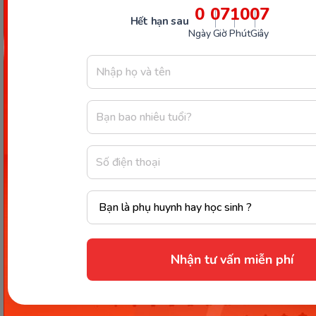
0
07
10
06
Hết hạn sau
Ngày
Giờ
Phút
Giây
Công ty Cổ phần Early Start
1900 63 60 52
Giấy phép ĐKKD số 0106651756 do Sở Kế hoạch và Đầu tư TP Hà Nội cấp
ngày 01/10/2014, thay đổi lần thứ 3 ngày 13/11/2020
Trụ sở chính: Tầng 3, tòa nhà G4 và G5, dự án Five Star Garden, số 2 Kim
Giang, phường Khương Đình, TP. Hà Nội
Người đại diện pháp luật: Ông Nguyễn Hoàng Anh - Giám đốc điều hành
Nhận tư vấn miễn phí