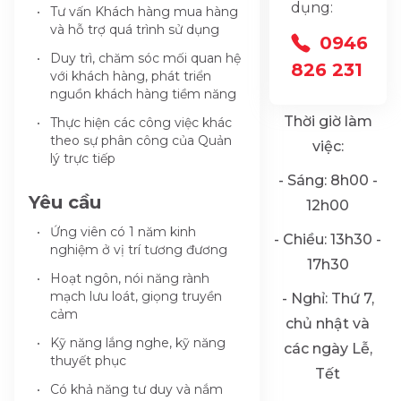
dụng:
Tư vấn Khách hàng mua hàng
và hỗ trợ quá trình sử dụng
0946
Duy trì, chăm sóc mối quan hệ
826 231
với khách hàng, phát triển
nguồn khách hàng tiềm năng
Thời giờ làm
Thực hiện các công việc khác
theo sự phân công của Quản
việc:
lý trực tiếp
- Sáng: 8h00 -
Yêu cầu
12h00
Ứng viên có 1 năm kinh
- Chiều: 13h30 -
nghiệm ở vị trí tương đương
17h30
Hoạt ngôn, nói năng rành
mạch lưu loát, giọng truyền
- Nghỉ: Thứ 7,
cảm
chủ nhật và
Kỹ năng lắng nghe, kỹ năng
các ngày Lễ,
thuyết phục
Tết
Có khả năng tư duy và nắm