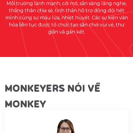
Môi trường lành mạnh, cởi mở, sẵn sàng lắng nghe,
thẳng thắn chia sẻ, tinh thần hỗ trợ đồng đội hết
mình cùng sự máu lửa, nhiệt huyết. Các sự kiện văn
hóa liên tục được tổ chức tạo sân chơi vui vẻ, thư
giãn và gắn kết.
MONKEYERS NÓI VỀ
MONKEY