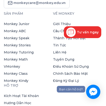
monkeycare@monkey.edu.vn
SẢN PHẨM
VỀ MONKEY
Monkey Junior
Giới Thiệu
Monkey ABC
Câu Chuyện Thương Hiệu
Tư vấn ngay
Monkey Speak
Thành Tựu Nổi Bật
Monkey Stories
Tin Tức
Monkey Tutoring
Liên Hệ
Monkey Math
Tuyển Dụng
VMonkey
Điều Khoản Sử Dụng
Monkey Class
Chính Sách Bảo Mật
Monkey Kindy
Đăng Ký Đại Lý
HỖ TRỢ
Bạn cần hỗ trợ?
Kích Hoạt Tài Khoản
Hướng Dẫn Học