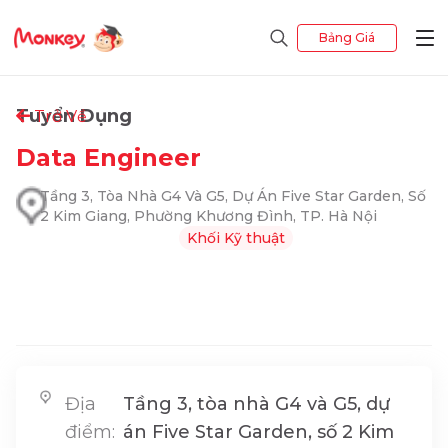
Bảng Giá
Tuyển Dụng
Trở Về
Data Engineer
Tầng 3, Tòa Nhà G4 Và G5, Dự Án Five Star Garden, Số
2 Kim Giang, Phường Khương Đình, TP. Hà Nội
Khối Kỹ thuật
Địa
Tầng 3, tòa nhà G4 và G5, dự
điểm:
án Five Star Garden, số 2 Kim