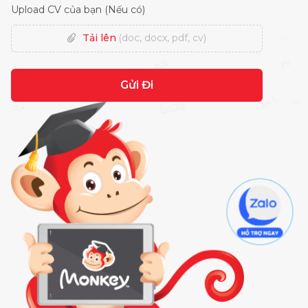
Upload CV của bạn (Nếu có)
Tải lên
(doc, docx, pdf, cv)
Gửi Đi