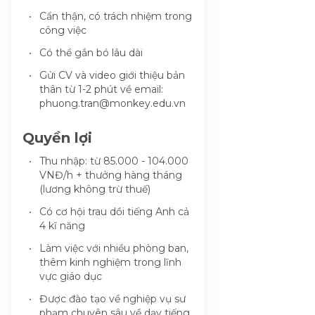
Cẩn thận, có trách nhiệm trong
công việc
Có thể gắn bó lâu dài
Gửi CV và video giới thiệu bản
thân từ 1-2 phút về email:
phuong.tran@monkey.edu.vn
Quyền lợi
Thu nhập: từ 85.000 - 104.000
VNĐ/h + thưởng hàng tháng
(lương không trừ thuế)
Có cơ hội trau dồi tiếng Anh cả
4 kĩ năng
Làm việc với nhiều phòng ban,
thêm kinh nghiệm trong lĩnh
vực giáo dục
Được đào tạo về nghiệp vụ sư
phạm chuyên sâu về dạy tiếng