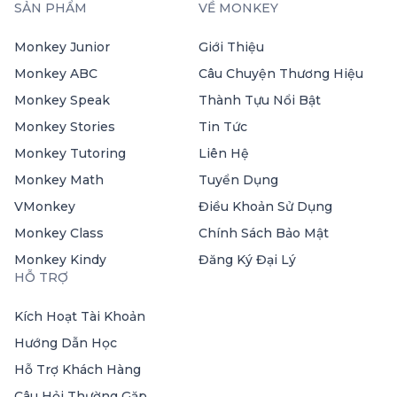
SẢN PHẨM
VỀ MONKEY
Monkey Junior
Giới Thiệu
Monkey ABC
Câu Chuyện Thương Hiệu
Monkey Speak
Thành Tựu Nổi Bật
Monkey Stories
Tin Tức
Monkey Tutoring
Liên Hệ
Monkey Math
Tuyển Dụng
VMonkey
Điều Khoản Sử Dụng
Monkey Class
Chính Sách Bảo Mật
Monkey Kindy
Đăng Ký Đại Lý
HỖ TRỢ
Kích Hoạt Tài Khoản
Hướng Dẫn Học
Hỗ Trợ Khách Hàng
Câu Hỏi Thường Gặp