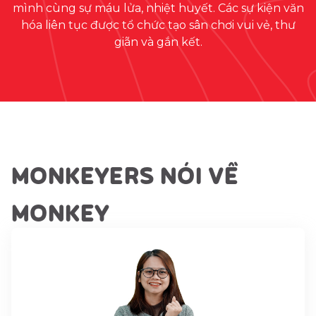
mình cùng sự máu lửa, nhiệt huyết. Các sự kiện văn
hóa liên tục được tổ chức tạo sân chơi vui vẻ, thư
giãn và gắn kết.
MONKEYERS NÓI VỀ
MONKEY