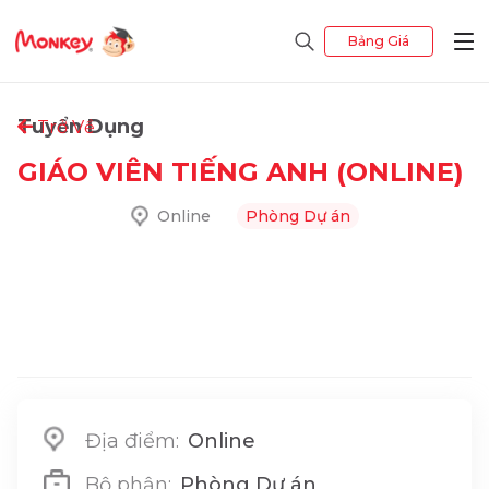
Bảng Giá
Tuyển Dụng
Trở Về
GIÁO VIÊN TIẾNG ANH (ONLINE)
Online
Phòng Dự án
Địa điểm:
Online
Bộ phận:
Phòng Dự án