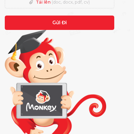
Tải lên
(doc, docx, pdf, cv)
Gửi Đi