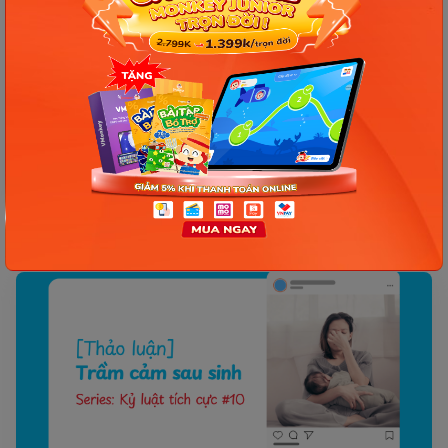
DẠY CON
[Thảo luận] Thiết kế môi trường an toàn cho trẻ |
Kỷ luật tích cực #13
Chào mừng bạn tiếp tục đồng hành cùng series “Kỷ
luật tích cực - Positive Discipline”. Đây là nội dung thứ
#13 trong chuỗi 21 chuyên đề được biên tập dựa trên
nền...
03/04/2026
388