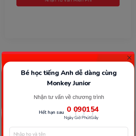
Nhận Tư Vấn Miễn Phí
Bé học tiếng Anh dễ dàng cùng
Monkey Junior
Nhận tư vấn về chương trình
0
09
01
54
Hết hạn sau
Ngày
Giờ
Phút
Giây
DẠY CON