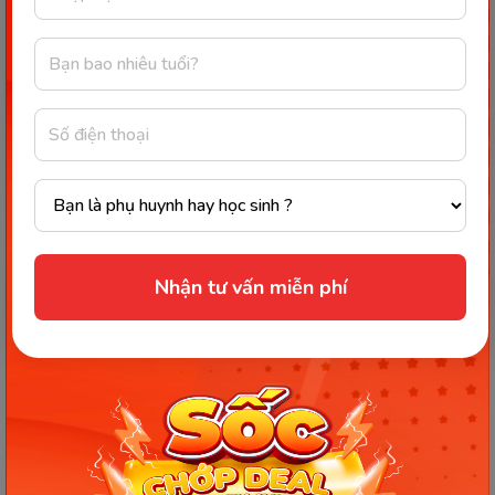
[Thảo luận] Tâm trạng của cha mẹ | Kỷ luật tích
cực #12
Chào mừng bạn tiếp tục đồng hành cùng series “Kỷ
luật tích cực - Positive Discipline”. Đây là nội dung thứ
#12 trong chuỗi 21 chuyên đề được biên tập dựa trên
nền...
03/04/2026
319
Nhận tư vấn miễn phí