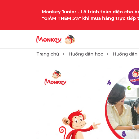
Monkey Junior - Lộ trình toàn diện cho bé
"GIẢM THÊM 5%" khi mua hàng trực tiếp 
Trang chủ
Hướng dẫn học
Hướng dẫn 