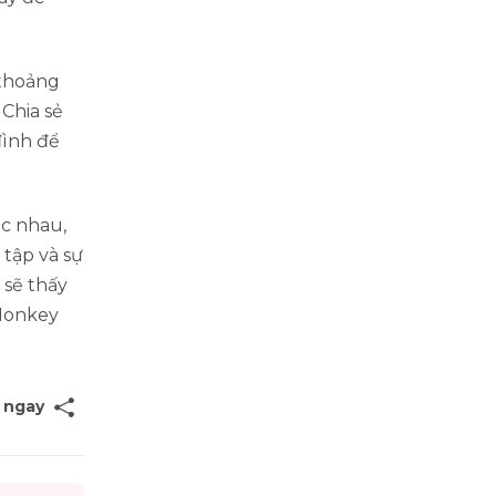
 thoảng
 Chia sẻ
đình để
ác nhau,
 tập và sự
 sẽ thấy
VMonkey
 ngay