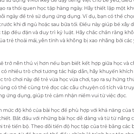
ầu sử dụng VMonkey để dạy tiếng Việt cho bé yêu, điều
tạo ra thói quen học tập hàng ngày. Hãy thiết lập một k
ỗi ngày để trẻ sử dụng ứng dụng. Ví dụ, bạn có thể ch
 trước khi đi ngủ hoặc sau bữa tối. Điều này giúp bé xây 
tập đều đặn và duy trì kỷ luật. Hãy chắc chắn rằng kh
ủa trẻ thoải mái, yên tĩnh và không bị xao nhãng bởi các
sẽ trở nên thú vị hơn nếu bạn biết kết hợp giữa học và ch
có nhiều trò chơi tương tác hấp dẫn, hãy khuyến khích
ác trò chơi này để trẻ vừa học vừa chơi, tạo ra sự hứng t
cũng có thể cùng trẻ đọc các câu chuyện cổ tích và tr
g ứng dụng, giúp trẻ cảm nhận niềm vui từ việc đọc.
 mức độ khó của bài học để phù hợp với khả năng của t
thiết. Bắt đầu với những bài học dễ dàng và từ từ nâng
i trẻ tiến bộ. Theo dõi tiến độ học tập của trẻ bằng các 