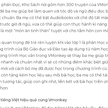
 phần Đọc, Kho Sách nói gồm hơn 300 truyện của VMo
để ba mẹ giúp bé làm quen với tốc độ và ngữ điệu đọc 
 chuẩn. Ba mẹ có thể bật Audiobooks với chế độ tắt mà
trước giờ đi ngủ, vừa có thể giúp con thực hành kĩ năng
 là một “món ăn tinh thần” tuyệt vời cho tâm hồn con mỗ
quan trọng để trẻ rèn luyện khi vào lớp 1 là phần Học 
ng trình của Bộ Giáo dục và Đào tạo áp dụng từ năm họ
ương trình Học vần trong VMonkey sẽ thay ba mẹ giúp t
 nhanh và chuẩn nhất vì sẽ có những điểm khác biệt gi
mới với cách bố mẹ đã được học trong chương trình cũ.
òn tặng kèm học liệu sau mỗi bài học, ba mẹ có thể tải 
n tương tác, giúp con ghi nhớ, liên kết với bài học trên 
 hơn.
 tiếng Việt hiệu quả cùng Vmonkey