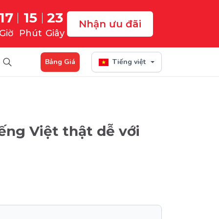
17
15
22
Nhận ưu đãi
Giờ
Phút
Giây
Bảng Giá
Tiếng việt
ếng Việt thật dễ với