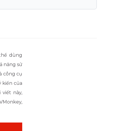
 thể dùng
hả năng sử
là công cụ
ý kiến của
viết này,
 VMonkey,