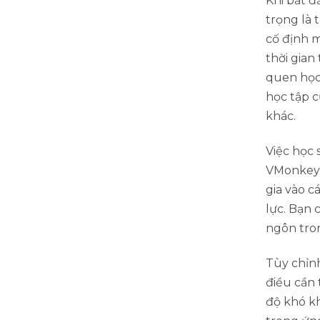
Khi bắt đ
trọng là 
cố định m
thời gian
quen học 
học tập c
khác.
Việc học 
VMonkey 
gia vào c
lực. Bạn 
ngôn tron
Tùy chỉnh
điều cần 
độ khó kh