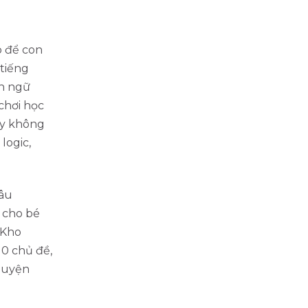
p để con
tiếng
ôn ngữ
chơi học
ey không
logic,
câu
 cho bé
 Kho
0 chủ đề,
huyện