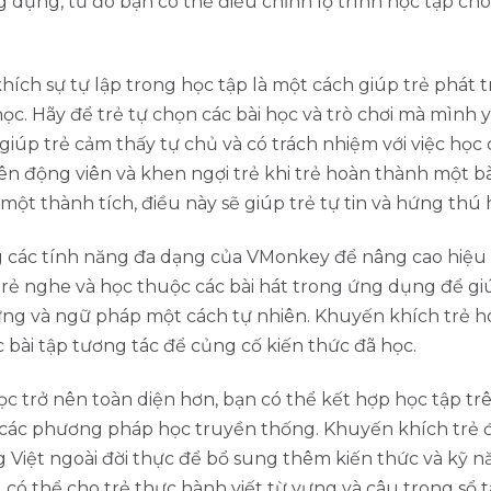
 dụng, từ đó bạn có thể điều chỉnh lộ trình học tập ch
ích sự tự lập trong học tập là một cách giúp trẻ phát t
ọc. Hãy để trẻ tự chọn các bài học và trò chơi mà mình y
giúp trẻ cảm thấy tự chủ và có trách nhiệm với việc học
 động viên và khen ngợi trẻ khi trẻ hoàn thành một bà
một thành tích, điều này sẽ giúp trẻ tự tin và hứng thú 
 các tính năng đa dạng của VMonkey để nâng cao hiệu
trẻ nghe và học thuộc các bài hát trong ứng dụng để giú
ựng và ngữ pháp một cách tự nhiên. Khuyến khích trẻ 
 bài tập tương tác để củng cố kiến thức đã học.
ọc trở nên toàn diện hơn, bạn có thể kết hợp học tập tr
 các phương pháp học truyền thống. Khuyến khích trẻ 
g Việt ngoài đời thực để bổ sung thêm kiến thức và kỹ n
có thể cho trẻ thực hành viết từ vựng và câu trong sổ 