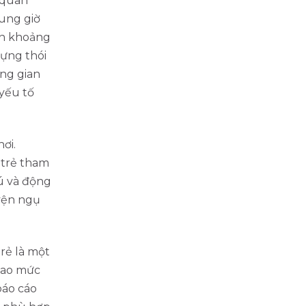
 quan
hung giờ
ọn khoảng
dựng thói
ông gian
 yếu tố
ơi.
 trẻ tham
hú và động
uyện ngụ
rẻ là một
 cao mức
báo cáo