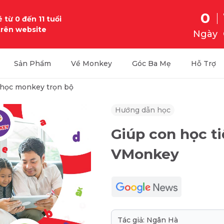
0
 từ 0 đến 11 tuổi
trên website
Ngày
Sản Phẩm
Về Monkey
Góc Ba Mẹ
Hỗ Trợ
học monkey trọn bộ
Hướng dẫn học
Giúp con học ti
VMonkey
Tác giả: Ngân Hà