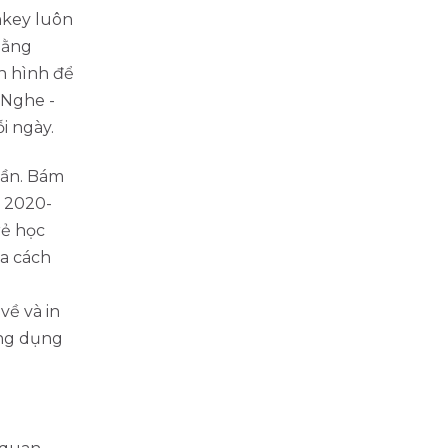
nkey luôn
bằng
n hình để
 Nghe -
i ngày.
vần. Bám
c 2020-
rẻ học
ữa cách
về và in
ứng dụng