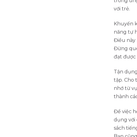
trong ứng
với trẻ.
Khuyến kh
năng tự h
Điều này 
Đừng quên
đạt được 
Tận dụng
tập. Cho 
nhớ từ v
thành các
Để việc h
dụng với
sách tiến
Bạn cũng 