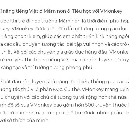
kĩ năng tiếng Việt ở Mầm non & Tiểu học với VMonkey
rước khi trẻ đi học trường Mầm non là thời điểm phù hợ
key. VMonkey được biết đến là một ứng dụng giáo dục 
 riêng cho trẻ em, giúp các em phát triển khả năng ng
 các câu chuyện tương tác, bài tập vui nhộn và các trò 
 thiết kế bởi các chuyên gia giáo dục hàng đầu, VMonk
trẻ em yêu thích học tiếng Việt mà còn rèn luyện tư duy 
 sáng tạo và trí tưởng tượng phong phú.
hể bắt đầu rèn luyện khả năng đọc hiểu thông qua các 
ương tác thú vị ở phần Đọc. Cụ thể, VMonkey mang đến
u chuyện với các chủ đề tương tự và rộng hơn thế nữa.
ình đồ sộ của VMonkey bao gồm hơn 500 truyện thuộc 1
bất cứ bạn nhỏ nào cũng có thể tìm được những câu c
ới sở thích của mình.