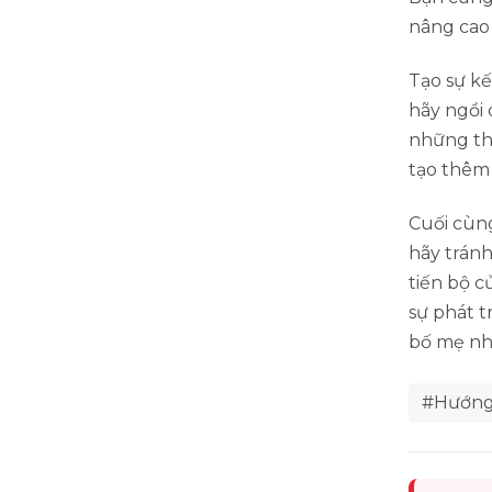
nâng cao 
Tạo sự kế
hãy ngồi 
những thà
tạo thêm 
Cuối cùng
hãy tránh
tiến bộ c
sự phát t
bố mẹ nh
#Hướng