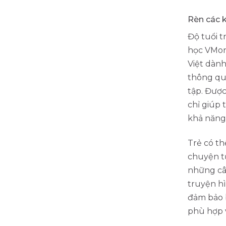
Rèn các 
Độ tuổi t
học VMon
Việt dành
thông qua
tập. Được
chỉ giúp 
khả năng
Trẻ có t
chuyện t
những câ
truyện h
đảm bảo 
phù hợp v