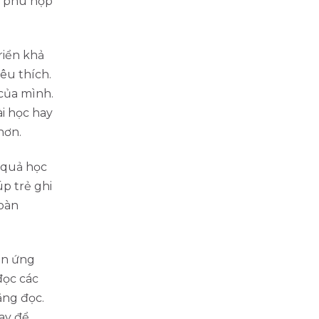
o phù hợp
riển khả
êu thích.
 của mình.
i học hay
hơn.
 quả học
p trẻ ghi
hoàn
ên ứng
đọc các
ăng đọc.
tay để